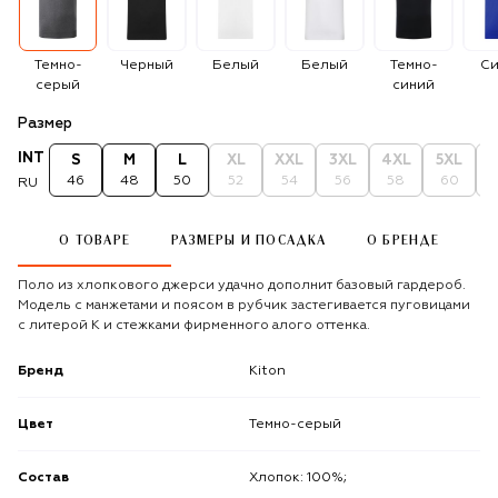
Темно-
Черный
Белый
Белый
Темно-
Си
серый
синий
Размер
INT
S
M
L
XL
XXL
3XL
4XL
5XL
6
46
48
50
52
54
56
58
60
RU
О ТОВАРЕ
РАЗМЕРЫ И ПОСАДКА
О БРЕНДЕ
Поло из хлопкового джерси удачно дополнит базовый гардероб.
Модель с манжетами и поясом в рубчик застегивается пуговицами
с литерой K и стежками фирменного алого оттенка.
Бренд
Kiton
Цвет
Темно-серый
Состав
Хлопок: 100%;