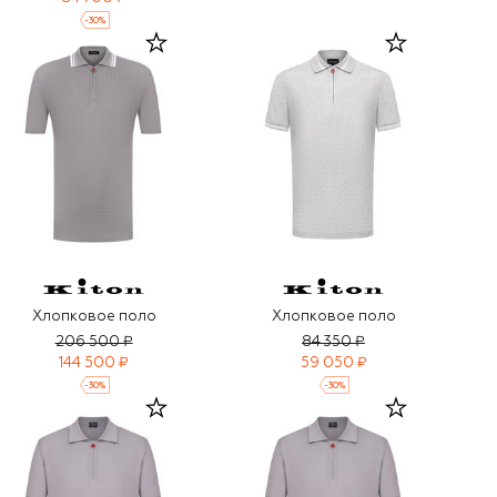
-
30
%
Хлопковое поло
Хлопковое поло
206 500 ₽
84 350 ₽
144 500 ₽
59 050 ₽
-
30
%
-
30
%