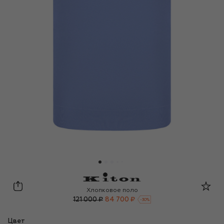
Kiton
Хлопковое поло
121 000 ₽
84 700 ₽
-
30
%
Цвет