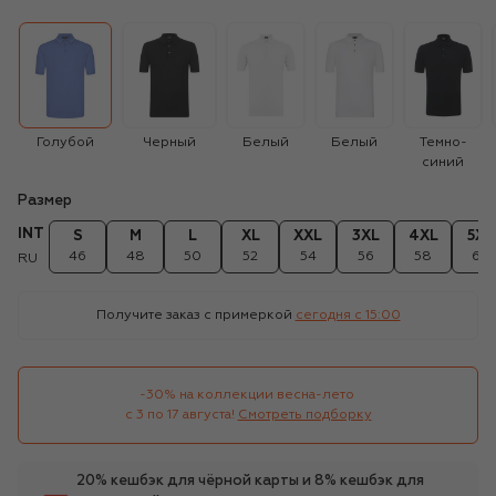
Голубой
Черный
Белый
Белый
Темно-
синий
Размер
INT
S
M
L
XL
XXL
3XL
4XL
5XL
46
48
50
52
54
56
58
60
RU
Получите заказ с примеркой
сегодня c 15:00
-30% на коллекции весна-лето 

с 3 по 17 августа!
Смотреть подборку
20% кешбэк для чёрной карты и 8% кешбэк для