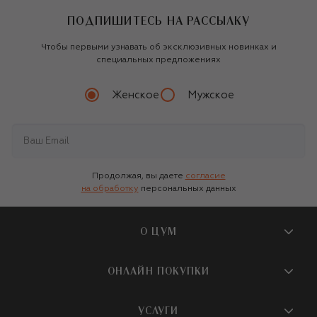
ПОДПИШИТЕСЬ НА РАССЫЛКУ
Чтобы первыми узнавать об эксклюзивных новинках и
специальных предложениях
Женское
Мужское
Продолжая, вы даете
согласие
на обработку
персональных данных
О ЦУМ
О магазине
ОНЛАЙН ПОКУПКИ
Новости и события
Вопросы и ответы
УСЛУГИ
Бутики и ПВЗ ЦУМ