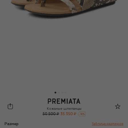
Premiata
Кожаные шлепанцы
50 500 ₽
35 350 ₽
-
30
%
Размер
Таблица размеров