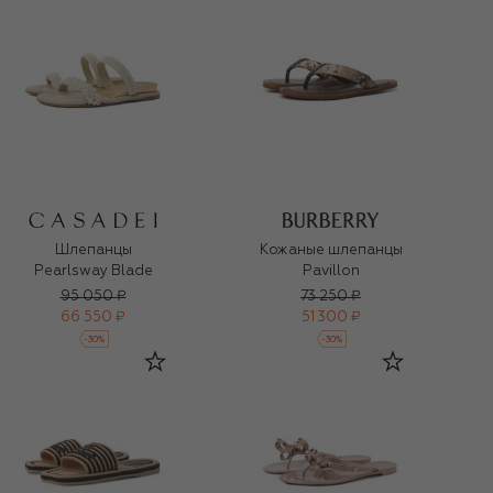
Шлепанцы
Кожаные шлепанцы
Pearlsway Blade
Pavillon
95 050 ₽
73 250 ₽
66 550 ₽
51 300 ₽
-
30
%
-
30
%