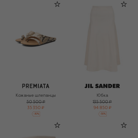
Кожаные шлепанцы
Юбка
50 500 ₽
135 500 ₽
35 350 ₽
94 850 ₽
-
30
%
-
30
%