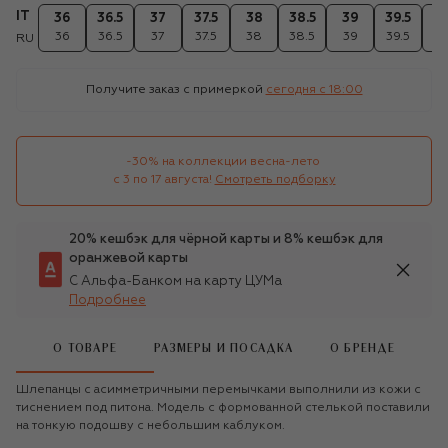
IT
36
36.5
37
37.5
38
38.5
39
39.5
4
36
36.5
37
37.5
38
38.5
39
39.5
4
RU
Получите заказ с примеркой
сегодня c 18:00
-30% на коллекции весна-лето 

с 3 по 17 августа!
Смотреть подборку
20% кешбэк для чёрной карты и 8% кешбэк для
оранжевой карты
С Альфа-Банком на карту ЦУМа
Подробнее
О ТОВАРЕ
РАЗМЕРЫ И ПОСАДКА
О БРЕНДЕ
Шлепанцы с асимметричными перемычками выполнили из кожи с
тиснением под питона. Модель с формованной стелькой поставили
на тонкую подошву с небольшим каблуком.