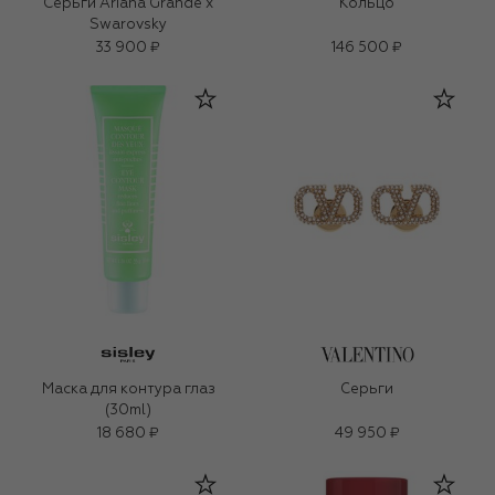
Серьги Ariana Grande x
Кольцо
Swarovsky
33 900 ₽
146 500 ₽
Маска для контура глаз
Серьги
(30ml)
18 680 ₽
49 950 ₽