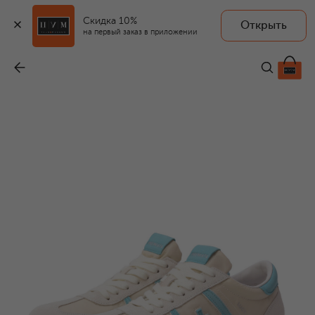
Скидка 10%
Открыть
на первый заказ в приложении
Комбинированные кроссовки Lucy-D 0.1
-
21 050 ₽