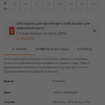
IT
35
36
37
38
39
40
41
42
35
36
37
38
39
40
41
42
RU
20% кешбэк для чёрной карты и 8% кешбэк для
оранжевой карты
С Альфа-Банком на карту ЦУМа
Подробнее
О ТОВАРЕ
РАЗМЕРЫ И ПОСАДКА
О БРЕНДЕ
Кроссовки, выполненные из текстиля, замши и полимера,
украсили знаковыми иероглифами по бокам и сзади. Пару с
фирменными печатями и штампами на подошве дополнили
брендированной нашивкой на язычке.
Бренд
Premiata
Цвет
Светло-бежевый
Состав
Текстиль: 58%; Кожа: 27%;