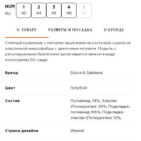
NUM
1
2
3
4
5
42
44
46
48
50
RU
О ТОВАРЕ
РАЗМЕРЫ И ПОСАДКА
О БРЕНДЕ
Слитный купальник с мягкими чашечками на косточках сшили из
эластичной микрофибры с цветочным мотивом. Модель с
регулируемыми бретелями застегивается замком в виде
монограммы DG сзади.
Бренд
Dolce & Gabbana
Цвет
Голубой
Состав
Полиамид: 74%; Эластан
(Полиуретан): 26%; Подкладка-
полиамид: 88%; Подкладка-
эластан (Полиуретан): 12%;
Страна дизайна
Италия