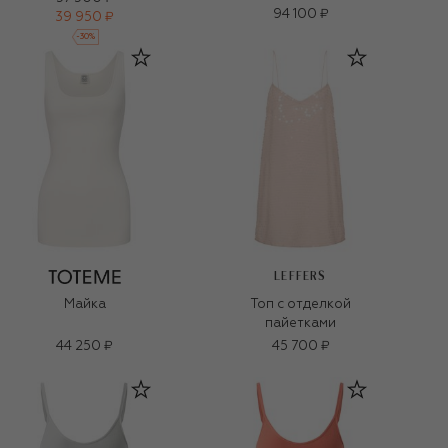
94 100 ₽
39 950 ₽
-
30
%
LEFFERS
Майка
Топ с отделкой
пайетками
44 250 ₽
45 700 ₽