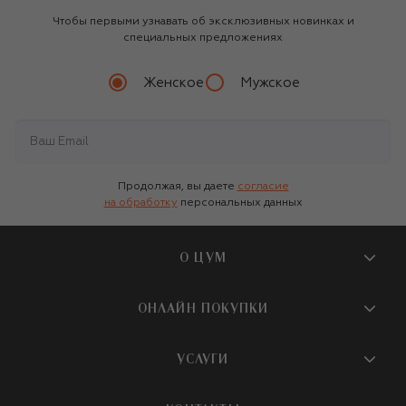
Чтобы первыми узнавать об эксклюзивных новинках и
специальных предложениях
Женское
Мужское
Продолжая, вы даете
согласие
на обработку
персональных данных
О ЦУМ
О магазине
ОНЛАЙН ПОКУПКИ
Новости и события
Вопросы и ответы
УСЛУГИ
Бутики и ПВЗ ЦУМ
Мобильное приложение
Контакты
Шопинг-сервисы