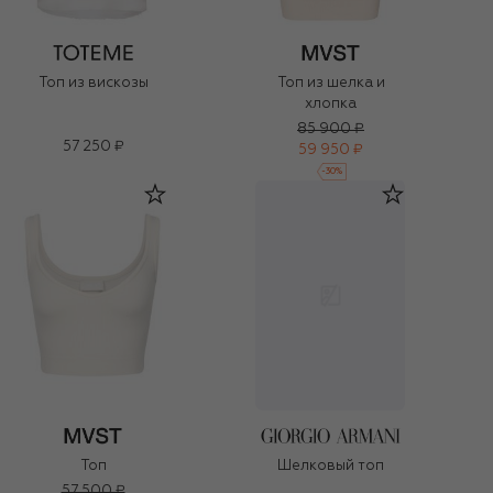
Топ из вискозы
Топ из шелка и
хлопка
85 900 ₽
57 250 ₽
59 950 ₽
-
30
%
Топ
Шелковый топ
57 500 ₽