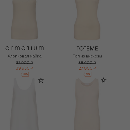
Хлопковая майка
Топ из вискозы
57 900 ₽
38 600 ₽
39 950 ₽
27 000 ₽
-
30
%
-
30
%