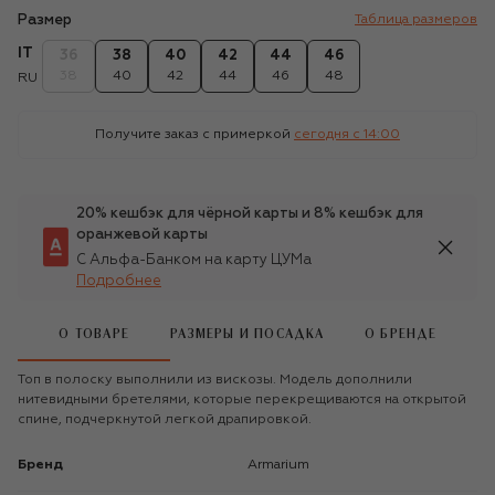
Размер
Таблица размеров
IT
36
38
40
42
44
46
38
40
42
44
46
48
RU
Получите заказ с примеркой
сегодня c 14:00
20% кешбэк для чёрной карты и 8% кешбэк для
оранжевой карты
С Альфа-Банком на карту ЦУМа
Подробнее
О ТОВАРЕ
РАЗМЕРЫ И ПОСАДКА
О БРЕНДЕ
Топ в полоску выполнили из вискозы. Модель дополнили
нитевидными бретелями, которые перекрещиваются на открытой
спине, подчеркнутой легкой драпировкой.
Бренд
Armarium