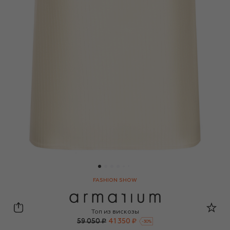
FASHION SHOW
Armarium
Топ из вискозы
59 050 ₽
41 350 ₽
-
30
%