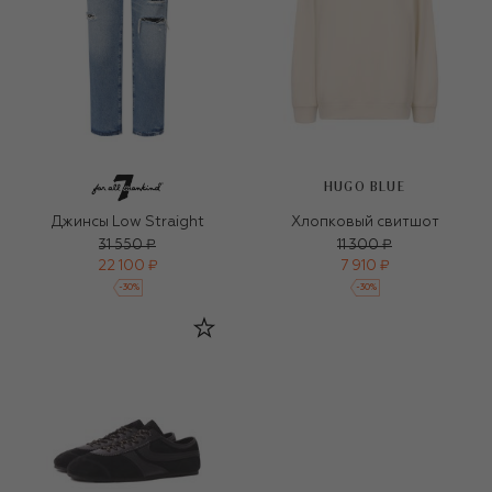
HUGO BLUE
Джинсы Low Straight
Хлопковый свитшот
31 550 ₽
11 300 ₽
22 100 ₽
7 910 ₽
-
30
%
-
30
%