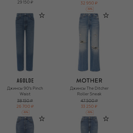
29 150 ₽
32 950 ₽
-
30
%
Джинсы 90’s Pinch
Джинсы The Ditcher
Waist
Roller Sneak
38 150 ₽
47 500 ₽
26 700 ₽
33 250 ₽
-
30
%
-
30
%