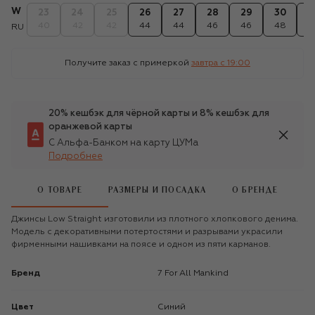
W
23
24
25
26
27
28
29
30
3
40
42
42
44
44
46
46
48
4
RU
Получите заказ с примеркой
завтра c 19:00
20% кешбэк для чёрной карты и 8% кешбэк для
оранжевой карты
С Альфа-Банком на карту ЦУМа
Подробнее
О ТОВАРЕ
РАЗМЕРЫ И ПОСАДКА
О БРЕНДЕ
Джинсы Low Straight изготовили из плотного хлопкового денима.
Модель с декоративными потертостями и разрывами украсили
фирменными нашивками на поясе и одном из пяти карманов.
Бренд
7 For All Mankind
Цвет
Синий