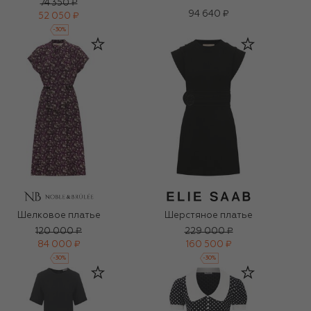
74 350 ₽
94 640 ₽
52 050 ₽
-
30
%
Шелковое платье
Шерстяное платье
120 000 ₽
229 000 ₽
84 000 ₽
160 500 ₽
-
30
%
-
30
%