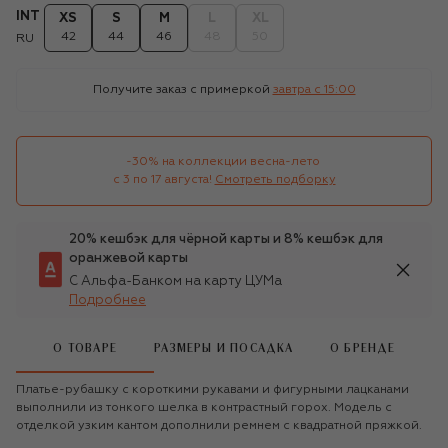
INT
XS
S
M
L
XL
42
44
46
48
50
RU
Получите заказ с примеркой
завтра c 15:00
-30% на коллекции весна-лето 

с 3 по 17 августа!
Смотреть подборку
20% кешбэк для чёрной карты и 8% кешбэк для
оранжевой карты
С Альфа-Банком на карту ЦУМа
Подробнее
О ТОВАРЕ
РАЗМЕРЫ И ПОСАДКА
О БРЕНДЕ
Платье-рубашку с короткими рукавами и фигурными лацканами
выполнили из тонкого шелка в контрастный горох. Модель с
отделкой узким кантом дополнили ремнем с квадратной пряжкой.