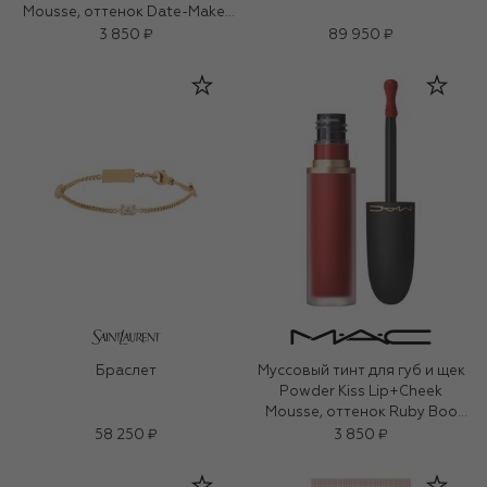
Mousse, оттенок Date-Maker
(5ml)
3 850 ₽
89 950 ₽
Браслет
Муссовый тинт для губ и щек
Powder Kiss Lip+Cheek
Mousse, оттенок Ruby Boo
(5ml)
58 250 ₽
3 850 ₽