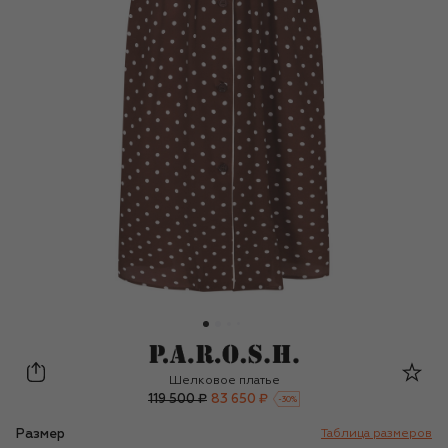
P.A.R.O.S.H.
Шелковое платье
119 500 ₽
83 650 ₽
-
30
%
Размер
Таблица размеров