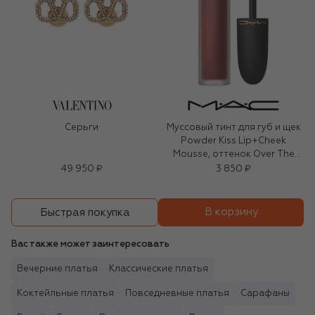
Серьги
Муссовый тинт для губ и щек
Powder Kiss Lip+Cheek
Mousse, оттенок Over The
Taupe (5ml)
49 950 ₽
3 850 ₽
В корзину
Быстрая покупка
Вас также может заинтересовать
Вечерние платья
Классические платья
Коктейльные платья
Повседневные платья
Сарафаны