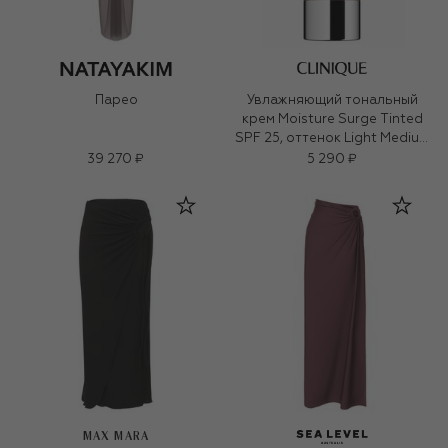
Парео
Увлажняющий тональный
крем Moisture Surge Tinted
SPF 25, оттенок Light Medium
(40ml)
39 270 ₽
5 290 ₽
MAX MARA