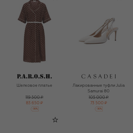
Шелковое платье
Лакированные туфли Julia
Samurai 80
119 500 ₽
105 000 ₽
83 650 ₽
73 500 ₽
-
30
%
-
30
%