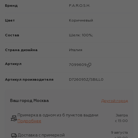
Бренд
P.A.R.O.S.H.
Цвет
Коричневый
Состав
Шелк: 100%;
Страна дизайна
Италия
Артикул
7099609
Артикул производителя
D726095Z/SBILL0
Ваш город
Москва
Другой город
Примерка в одном из 6 пунктов выдачи
Завтра
Подробнее
c 15:00
9 августа
Доставка с примеркой