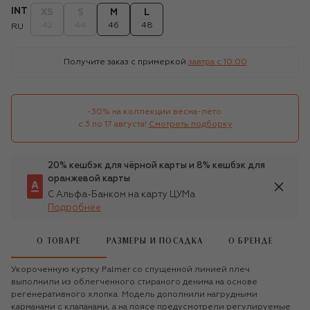
INT
XS
S
M
L
42
44
46
48
RU
Получите заказ с примеркой
завтра c 10:00
-30% на коллекции весна-лето 

с 3 по 17 августа!
Смотреть подборку
20% кешбэк для чёрной карты и 8% кешбэк для
оранжевой карты
С Альфа-Банком на карту ЦУМа
Подробнее
О ТОВАРЕ
РАЗМЕРЫ И ПОСАДКА
О БРЕНДЕ
Укороченную куртку Palmer со спущенной линией плеч
выполнили из облегченного стираного денима на основе
регенеративного хлопка. Модель дополнили нагрудными
карманами с клапанами, а на поясе предусмотрели регулируемые