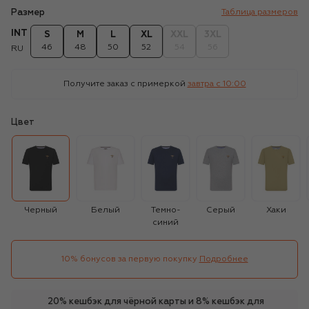
Размер
Таблица размеров
INT
S
M
L
XL
XXL
3XL
46
48
50
52
54
56
RU
Получите заказ с примеркой
завтра c 10:00
Цвет
Черный
Белый
Темно-
Серый
Хаки
синий
10% бонусов за первую покупку
Подробнее
20% кешбэк для чёрной карты и 8% кешбэк для