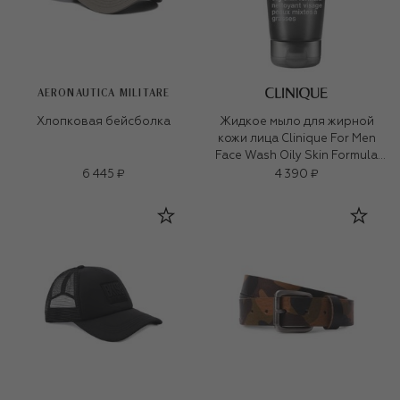
AERONAUTICA MILITARE
Хлопковая бейсболка
Жидкое мыло для жирной
кожи лица Clinique For Men
Face Wash Oily Skin Formula
(200ml)
6 445 ₽
4 390 ₽