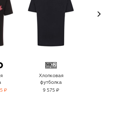
я
Хлопковая
Хлопковая
а
футболка
футболка
5 ₽
9 575 ₽
10 800 ₽
7 560 ₽
-
30
%