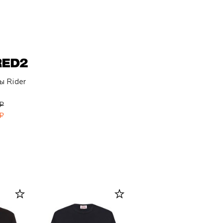
ы Rider
₽
₽