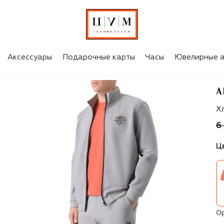
Аксессуары
Подарочные карты
Часы
Ювелирные а
A
Ae
Х
6
Ц