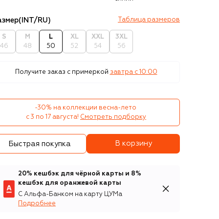
азмер
(INT/RU)
Таблица размеров
S
M
L
XL
XXL
3XL
46
48
50
52
54
56
Получите заказ с примеркой
завтра c 10:00
-30% на коллекции весна-лето 

с 3 по 17 августа!
Смотреть подборку
В корзину
Быстрая покупка
20% кешбэк для чёрной карты и 8%
кешбэк для оранжевой карты
С Альфа-Банком на карту ЦУМа
Подробнее