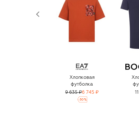
Хлопковая
Хл
футболка
фу
9 635 ₽
6 745 ₽
1
-
30
%