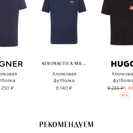
AERONAUTICA MILITARE
опковая
Хлопковая
Хлопкова
тболка
футболка
футболк
1 250 ₽
6 140 ₽
9 235 ₽
6 46
-
30
%
РЕКОМЕНДУЕМ