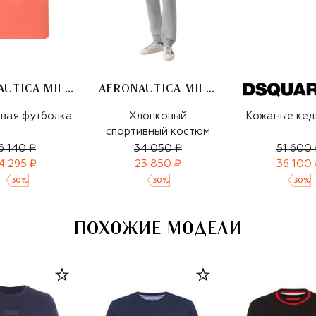
AERONAUTICA MILITARE
AERONAUTICA MILITARE
вая футболка
Хлопковый
Кожаные кед
спортивный костюм
6 140 ₽
34 050 ₽
51 600 
4 295 ₽
23 850 ₽
36 100 
-
30
%
-
30
%
-
30
%
ПОХОЖИЕ МОДЕЛИ