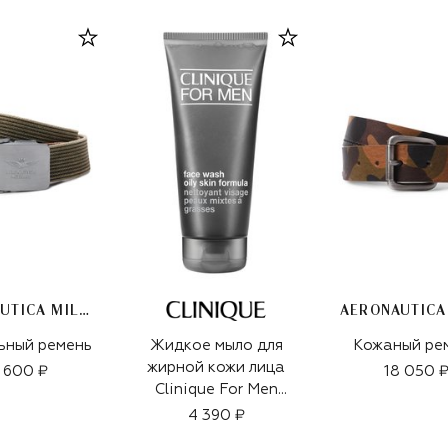
AERONAUTICA MILITARE
ьный ремень
Жидкое мыло для
Кожаный ре
жирной кожи лица
 600 ₽
18 050 
Clinique For Men
Face Wash Oily Skin
4 390 ₽
Formula (200ml)