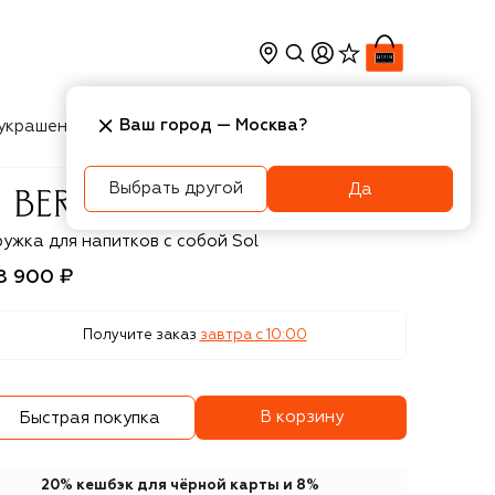
Ваш город —
Москва
?
украшения
Косметика
Интерьер
Новости
Выбрать другой
Да
ernardaud
ружка для напитков с собой Sol
8 900 ₽
Получите заказ
завтра c 10:00
В корзину
Быстрая покупка
20% кешбэк для чёрной карты и 8%