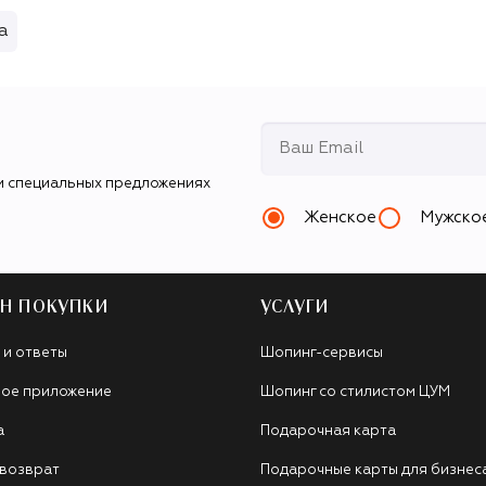
а
и специальных предложениях
Женское
Мужско
Н ПОКУПКИ
УСЛУГИ
 и ответы
Шопинг-сервисы
ое приложение
Шопинг со стилистом ЦУМ
а
Подарочная карта
 возврат
Подарочные карты для бизнес