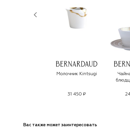
Молочник Kintsugi
Чайна
блюдц
31 450 ₽
24
Вас также может заинтересовать