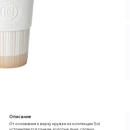
Описание
От основания к верху кружки из коллекции Sol
устремляются тонкие золотые лучи, словно