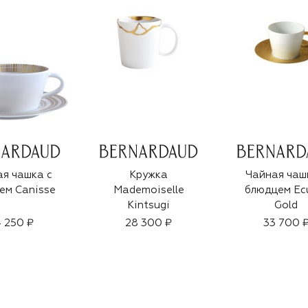
я чашка с
Кружка
Чайная чаш
ем Canisse
Mademoiselle
блюдцем E
Kintsugi
Gold
 250 ₽
28 300 ₽
33 700 