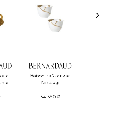
ка с
Набор из 2-х пиал
Чайная чашка с
cume
Kintsugi
блюдцем Sol
₽
34 550 ₽
26 050 ₽