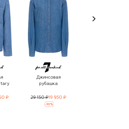
ая
Джинсовая
Джинсовая
tary
рубашка
рубашка Ivy
50 ₽
29 150 ₽
19 950 ₽
29 150 ₽
19 950 ₽
-
30
%
-
30
%