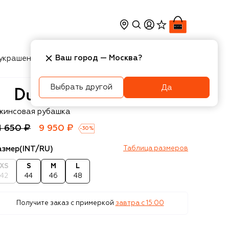
Ваш город —
Москва
?
украшения
Косметика
Интерьер
Новости
Выбрать другой
Да
unst
жинсовая рубашка
4 650 ₽
9 950 ₽
-
30
%
азмер
(INT/RU)
Таблица размеров
XS
S
M
L
42
44
46
48
Получите заказ с примеркой
завтра c 15:00