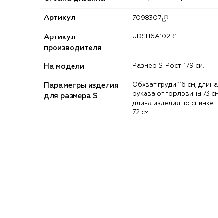
Артикул
7098307
Артикул
UDSH6A102B1
производителя
На модели
Размер S. Рост: 179 см.
Параметры изделия
Обхват груди 116 см, длина
рукава от горловины 73 см
для размера S
длина изделия по спинке
72 см.