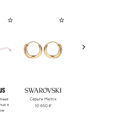
тные
Серьги Matrix
Ухаживающий
mus x
тональный флюид
10 650 ₽
row
Futurist SkinTint