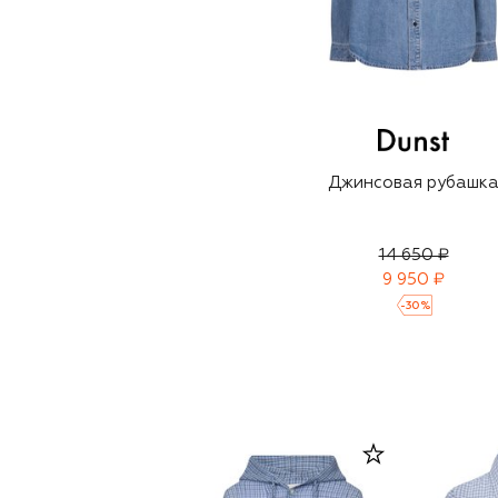
Джинсовая рубашк
14 650 ₽
9 950 ₽
-
30
%