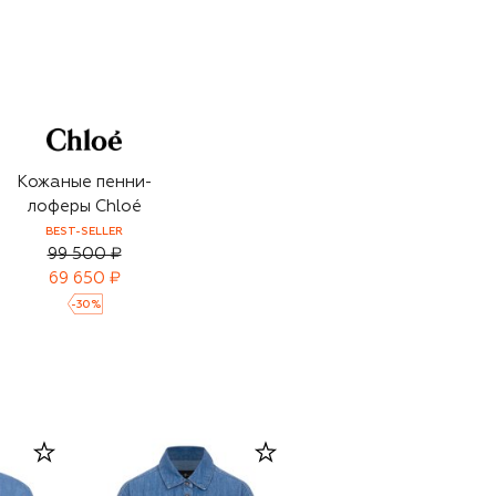
Кожаные пенни-
лоферы Chloé
BEST-SELLER
99 500 ₽
69 650 ₽
-
30
%