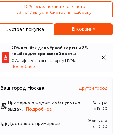
-30% на коллекции весна-лето 

с 3 по 17 августа!
Смотреть подборку
В корзину
Быстрая покупка
20% кешбэк для чёрной карты и 8%
кешбэк для оранжевой карты
С Альфа-Банком на карту ЦУМа
Подробнее
Ваш город
Москва
Другой город
Примерка в одном из 6 пунктов
Завтра
выдачи
Подробнее
c 15:00
9 августа
Доставка с примеркой
c 10:00