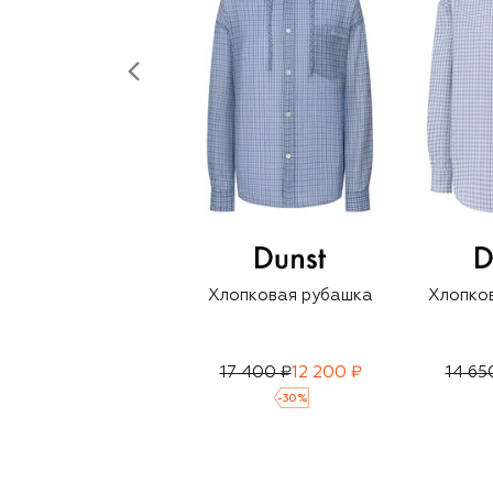
Хлопковая рубашка
Хлопко
17 400 ₽
12 200 ₽
14 65
-
30
%