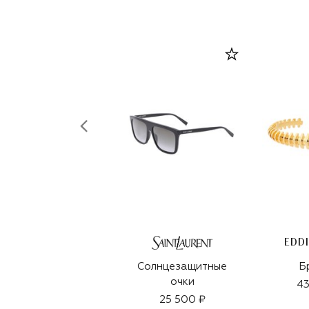
EDD
Солнцезащитные
Б
очки
43
25 500 ₽