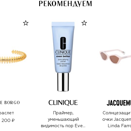
РЕКОМЕНДУЕМ
IE BORGO
раслет
Праймер,
Солнцезащи
уменьшающий
очки Jacque
 200 ₽
видимость пор Even
Linda Far