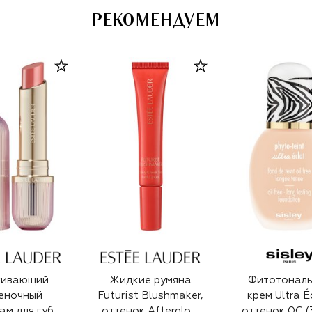
РЕКОМЕНДУЕМ
живающий
Жидкие румяна
Фитотонал
еночный
Futurist Blushmaker,
крем Ultra É
ам для губ
оттенок Afterglow
оттенок 0C (