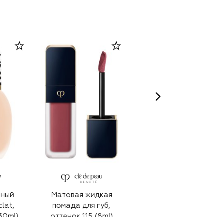
ьный
Матовая жидкая
Консилер Skin Full
clat,
помада для губ,
Cover Concealer,
30ml)
оттенок 115 (8ml)
оттенок Sand (8ml)