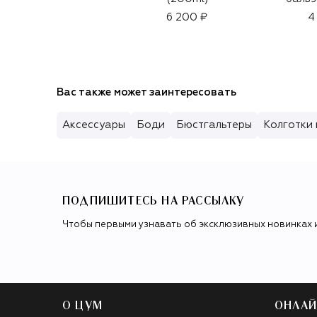
F
6 200 ₽
4
Hyd
отт
Rosew
Вас также может заинтересовать
Аксессуары
Боди
Бюстгальтеры
Колготки 
ПОДПИШИТЕСЬ НА РАССЫЛКУ
Чтобы первыми узнавать об эксклюзивных новинках 
О ЦУМ
ОНЛАЙ