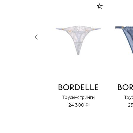
Трусы-стринги
Тру
24 300 ₽
23