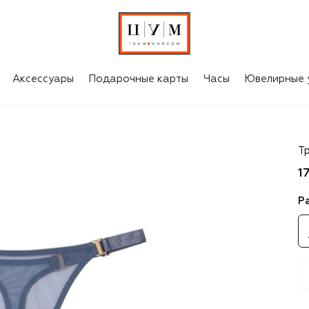
Аксессуары
Подарочные карты
Часы
Ювелирные 
Bo
Т
1
Р