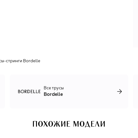
со сложными вышивками и кружевным декором, а также
линия лимитированного белья Revived, созданная из
остатков на производстве.
Особенно хорошо лондонскому бренду удаются
«винтажные» предметы женского гардероба: грации,
боди, бельевые юбки, чулки. Есть и классика, в том числе
современная: шелковистые бра и балконеты, невесомые
бюстгальтеры с американской проймой, стринги и
брифы, бандажные платья. Каждое изделие дополнено
сы-стринги Bordelle
фурнитурой с покрытием из 24-каратного золота.
Ключевая особенность белья Bordelle кроется в его
функциональных бретелях, которые позволяют
регулировать посадку под индивидуальные параметры.
Все трусы
Bordelle
ПОХОЖИЕ МОДЕЛИ