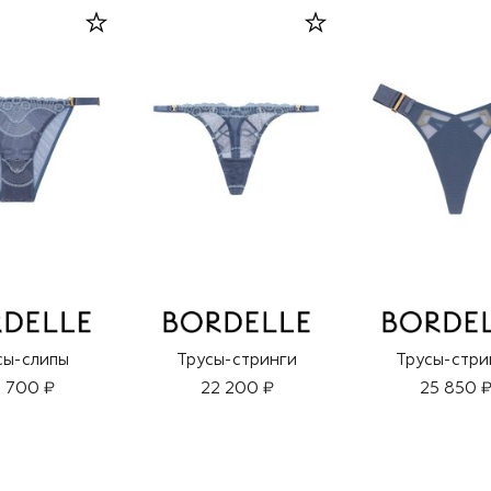
сы-слипы
Трусы-стринги
Трусы-стри
 700 ₽
22 200 ₽
25 850 