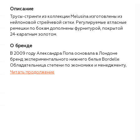
Описание
Трусы-стринги из коллекции Melusina изготовлены из
нейлоновой стрейчевой сетки. Регулируемые атласные
ремешки по бокам дополнены фурнитурой, покрытой
24-каратным золотом.
О бренде
В 2009 году Александра Попа основала в Лондоне
бренд экспериментального нижнего белья Bordelle.
Обладательница степени по экономике и менеджменту,
Попа подошла к делу творчески и рационально
Читать продолжение
одновременно: в Лондоне открыла дизайн-студию, в
которой мастерицы стирают границы между готовым
бельем и искусством кутюра, а в румынской Клуж-Напоке
— этичное и полностью прозрачное производство с
условиями труда, соответствующими высоким мировым
стандартам.
Знакомство с Bordelle можно начать с коллекции
Signature — ее бренд запустил к своему 15-летию и с тех
пор регулярно пополняет бестселлерами. Среди других
постоянных коллекций — свадебная, Siren, Amela и Tierra