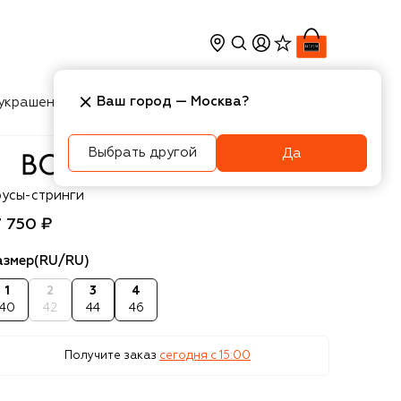
Ваш город —
Москва
?
украшения
Косметика
Интерьер
Новости
Выбрать другой
Да
rdelle
русы-стринги
7 750 ₽
азмер
(RU/RU)
1
2
3
4
40
42
44
46
Получите заказ
сегодня c 15:00