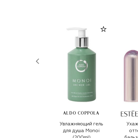
ALDO COPPOLA
Увлажняющий гель
Уха
для душа Monoi
отт
(200ml)
бальз