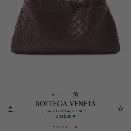
Bottega Veneta
Сумка Dustbag medium
341 000 ₽
Нет в наличии