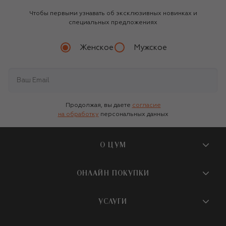
Чтобы первыми узнавать об эксклюзивных новинках и
специальных предложениях
Женское
Мужское
Продолжая, вы даете
согласие
на обработку
персональных данных
О ЦУМ
О магазине
ОНЛАЙН ПОКУПКИ
Новости и события
Вопросы и ответы
УСЛУГИ
Бутики и ПВЗ ЦУМ
Мобильное приложение
Контакты
Шопинг-сервисы