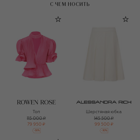
С ЧЕМ НОСИТЬ
Топ
Шерстяная юбка
115 000 ₽
145 500 ₽
79 950 ₽
99 500 ₽
-
30
%
-
30
%