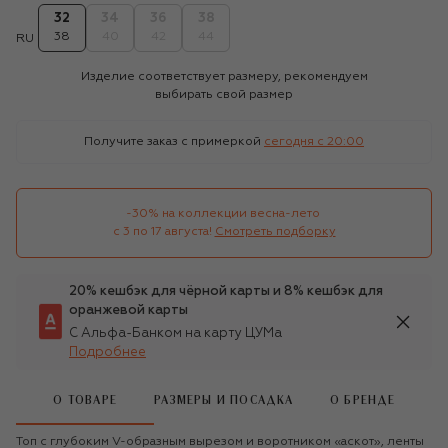
32
34
36
38
38
40
42
44
RU
Изделие соответствует размеру, рекомендуем
выбирать свой размер
Получите заказ с примеркой
сегодня c 20:00
-30% на коллекции весна-лето 

с 3 по 17 августа!
Смотреть подборку
20% кешбэк для чёрной карты и 8% кешбэк для
оранжевой карты
С Альфа-Банком на карту ЦУМа
Подробнее
О ТОВАРЕ
РАЗМЕРЫ И ПОСАДКА
О БРЕНДЕ
Топ с глубоким V-образным вырезом и воротником «аскот», ленты