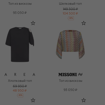
Топ из вискозы
Шелковый топ
149 500 ₽
93 050 ₽
104 500 ₽
-
30
%
Хлопковый топ
Топ из вискозы
69 950 ₽
93 050 ₽
48 950 ₽
-
30
%