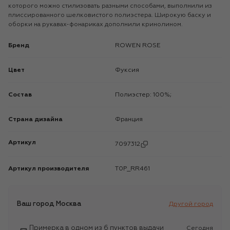
которого можно стилизовать разными способами, выполнили из
плиссированного шелковистого полиэстера. Широкую баску и
оборки на рукавах-фонариках дополнили кринолином.
Бренд
ROWEN ROSE
Цвет
Фуксия
Состав
Полиэстер: 100%;
Страна дизайна
Франция
Артикул
7097312
Артикул производителя
T0P_RR461
Ваш город
Москва
Другой город
Примерка в одном из 6 пунктов выдачи
Сегодня