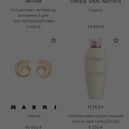
Концентрат-активатор
Серьги
витамина А для
чувствительной кожи
(7x2,5ml)
5 500 ₽
59 850 ₽
Серьги
Смягчающий и укрепляющий
лосьон для тела (200ml)
49 950 ₽
6 550 ₽