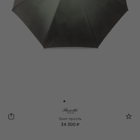
Pasotti Ombrelli
Зонт-трость
34 300 ₽