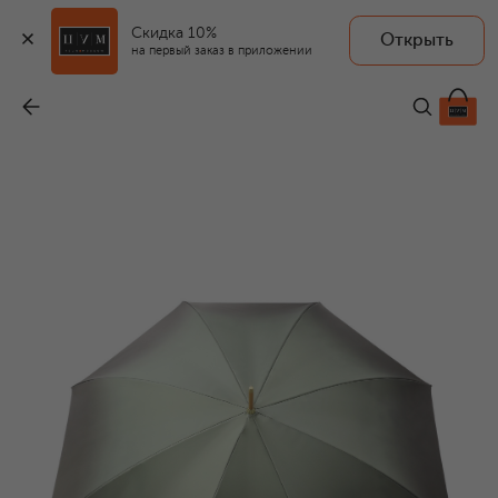
Скидка 10%
Открыть
на первый заказ в приложении
Зонт-трость
-
34 300 ₽