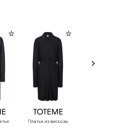
атье
Платье из вискозы
Атласное платье