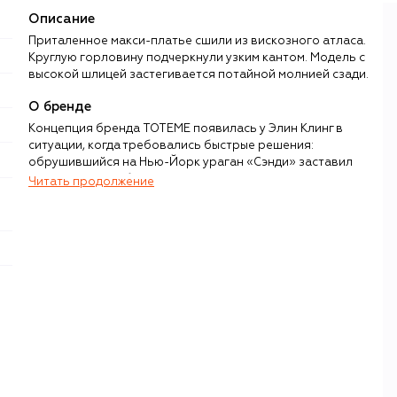
Описание
Приталенное макси-платье сшили из вискозного атласа.
Круглую горловину подчеркнули узким кантом. Модель с
высокой шлицей застегивается потайной молнией сзади.
О бренде
Концепция бренда TOTEME появилась у Элин Клинг в
ситуации, когда требовались быстрые решения:
обрушившийся на Нью-Йорк ураган «Сэнди» заставил
ее экстренно собирать чемодан почти в полной темноте.
Читать продолжение
Именно тогда fashion-блогер поняла, что в гардеробе
должны быть простые вещи, которые идеально
сочетаются друг с другом. Идею поддержал муж Элин
Карл Линдман, и в 2014 году свет увидела дебютная
отпускная капсула. Затем ассортимент пополнили
модели на все случаи жизни, включая пальто со вшитым
шарфом, шубы и дубленки, уютный трикотаж, прямые
брюки и рубашки мужского кроя, туфли на каблуке kitten
heel, знаковую сумку T-Lock и шелковые платки с
эмблемой TOTEME.
Неизменной остается любовь дизайнеров к Стокгольму