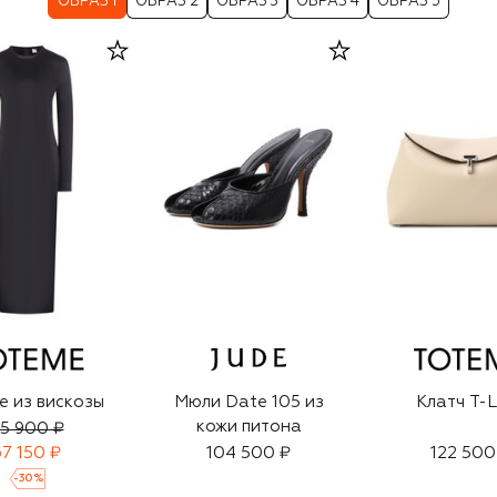
ОБРАЗ 1
ОБРАЗ 2
ОБРАЗ 3
ОБРАЗ 4
ОБРАЗ 5
е из вискозы
Мюли Date 105 из
Клатч T-
кожи питона
5 900 ₽
67 150 ₽
104 500 ₽
122 500
-
30
%