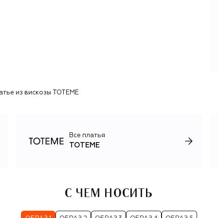
и скандинавскому стилю, который объединяет
утилитарность, элегантность и минимализм. У коллекций
лаконичная палитра и модульная структура: новые
элементы дополняют существующие, создавая
ощущение порядка и целостности. На производстве,
сосредоточенном преимущественно в Европе,
используют экологичные материалы
(сертифицированную шерсть, переработанный
кашемир, органический хлопок).
атье из вискозы TOTEME
Все платья
TOTEME
С ЧЕМ НОСИТЬ