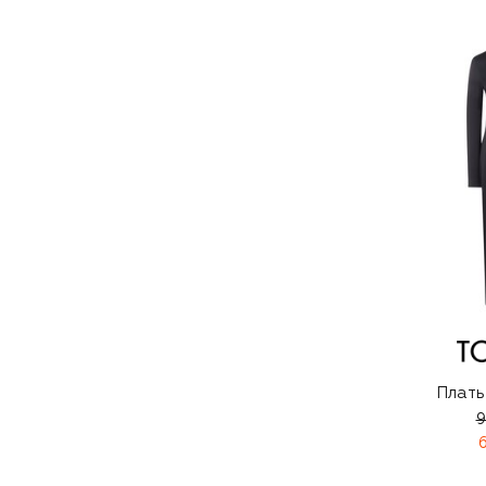
Плать
9