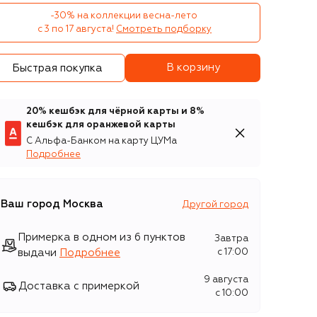
-30% на коллекции весна-лето 

с 3 по 17 августа!
Смотреть подборку
В корзину
Быстрая покупка
20% кешбэк для чёрной карты и 8%
кешбэк для оранжевой карты
С Альфа-Банком на карту ЦУМа
Подробнее
Ваш город
Москва
Другой город
Примерка в одном из 6 пунктов
Завтра
выдачи
Подробнее
c 17:00
9 августа
Доставка с примеркой
c 10:00