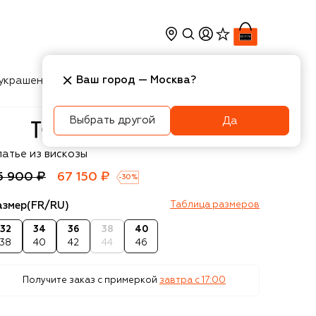
Ваш город —
Москва
?
украшения
Косметика
Интерьер
Новости
Выбрать другой
Да
OTEME
латье из вискозы
5 900 ₽
67 150 ₽
-
30
%
азмер
(FR/RU)
Таблица размеров
32
34
36
38
40
38
40
42
44
46
Получите заказ с примеркой
завтра c 17:00