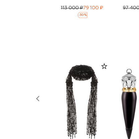
113 000 ₽
79 100 ₽
97 400
-
30
%