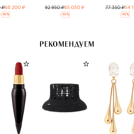
 ₽
68 200 ₽
92 950 ₽
65 050 ₽
77 350 ₽
54 
-
30
%
-
30
%
-
30
%
РЕКОМЕНДУЕМ