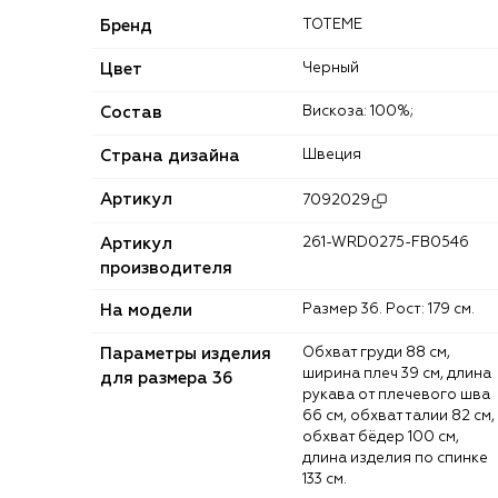
Бренд
TOTEME
Цвет
Черный
Состав
Вискоза: 100%;
Страна дизайна
Швеция
Артикул
7092029
Артикул
261-WRD0275-FB0546
производителя
На модели
Размер 36. Рост: 179 см.
Параметры изделия
Обхват груди 88 см,
ширина плеч 39 см, длина
для размера 36
рукава от плечевого шва
66 см, обхват талии 82 см,
обхват бёдер 100 см,
длина изделия по спинке
133 см.