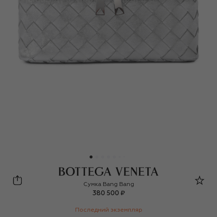
Bottega Veneta
Сумка Bang Bang
380 500 ₽
Последний экземпляр