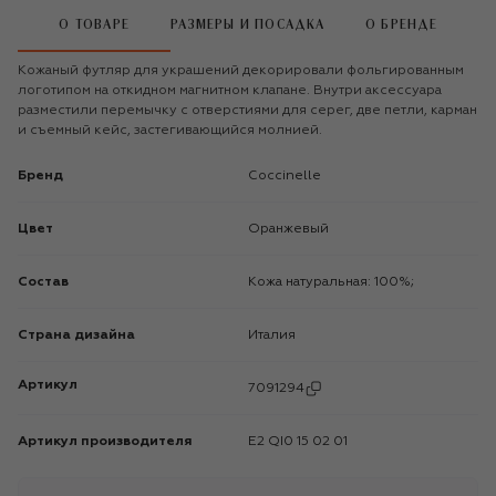
О ТОВАРЕ
РАЗМЕРЫ И ПОСАДКА
О БРЕНДЕ
Кожаный футляр для украшений декорировали фольгированным
логотипом на откидном магнитном клапане. Внутри аксессуара
разместили перемычку с отверстиями для серег, две петли, карман
и съемный кейс, застегивающийся молнией.
Бренд
Coccinelle
Цвет
Оранжевый
Состав
Кожа натуральная: 100%;
Страна дизайна
Италия
Артикул
7091294
Артикул производителя
E2 QI0 15 02 01