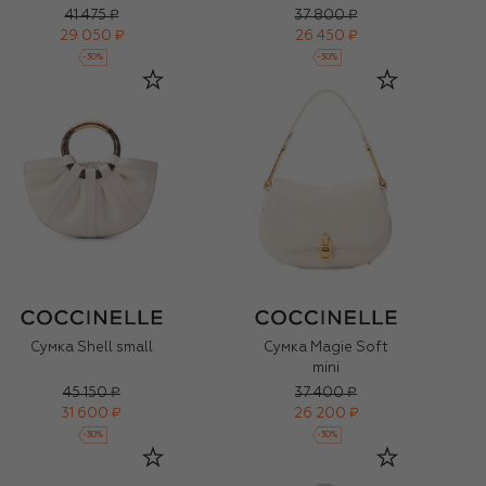
41 475 ₽
37 800 ₽
29 050 ₽
26 450 ₽
-
30
%
-
30
%
Сумка Shell small
Сумка Magie Soft
mini
45 150 ₽
37 400 ₽
31 600 ₽
26 200 ₽
-
30
%
-
30
%