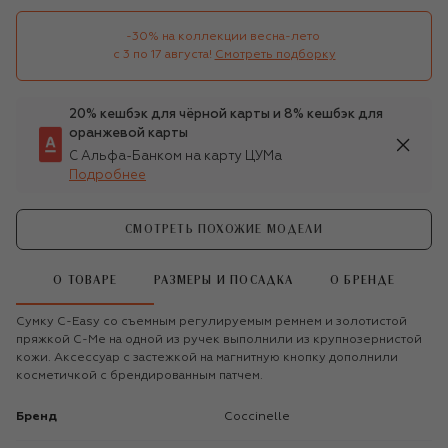
-30% на коллекции весна-лето 

с 3 по 17 августа!
Смотреть подборку
20% кешбэк для чёрной карты и 8% кешбэк для
оранжевой карты
С Альфа-Банком на карту ЦУМа
Подробнее
СМОТРЕТЬ ПОХОЖИЕ МОДЕЛИ
О ТОВАРЕ
РАЗМЕРЫ И ПОСАДКА
О БРЕНДЕ
Сумку C-Easy со съемным регулируемым ремнем и золотистой
пряжкой C-Me на одной из ручек выполнили из крупнозернистой
кожи. Аксессуар с застежкой на магнитную кнопку дополнили
косметичкой с брендированным патчем.
Бренд
Coccinelle