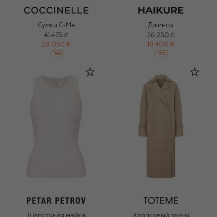
Сумка C-Me
Джинсы
41 475 ₽
26 250 ₽
29 050 ₽
18 400 ₽
-
30
%
-
30
%
Шерстяная майка
Хлопковый тренч