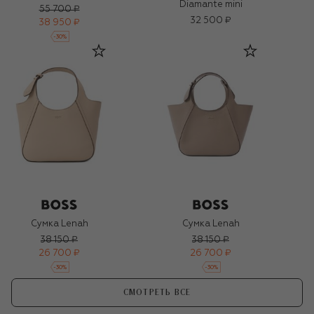
Diamante mini
55 700 ₽
32 500 ₽
38 950 ₽
-
30
%
Сумка Lenah
Сумка Lenah
38 150 ₽
38 150 ₽
26 700 ₽
26 700 ₽
-
30
%
-
30
%
СМОТРЕТЬ ВСЕ