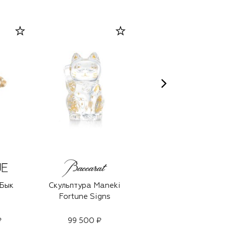
 Бык
Скульптура Maneki
Скульптура Niu
Fortune Signs
Wang Wang
₽
99 500 ₽
75 250 ₽