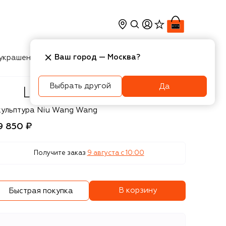
Ваш город —
Москва
?
украшения
Косметика
Интерьер
Новости
Выбрать другой
Да
lique
кульптура Niu Wang Wang
9 850 ₽
Получите заказ
9 августа c 10:00
В корзину
Быстрая покупка