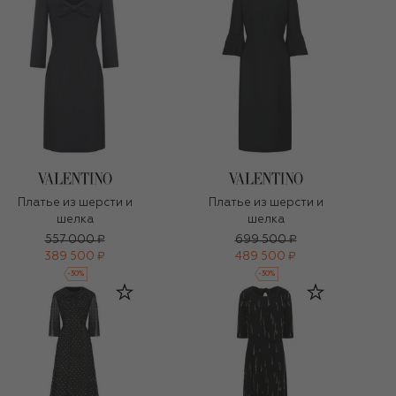
Платье из шерсти и
Платье из шерсти и
шелка
шелка
557 000 ₽
699 500 ₽
389 500 ₽
489 500 ₽
-
30
%
-
30
%