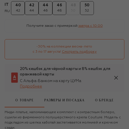
IT
40
42
44
46
48
50
42
44
46
48
50
52
RU
Получите заказ с примеркой
завтра c 10:00
-30% на коллекции весна-лето 

с 3 по 17 августа!
Смотреть подборку
20% кешбэк для чёрной карты и 8% кешбэк для
оранжевой карты
С Альфа-Банком на карту ЦУМа
Подробнее
О ТОВАРЕ
РАЗМЕРЫ И ПОСАДКА
О БРЕНДЕ
Миди-платье, напоминающее комплект с контрастным болеро,
сшили из фирменного полушерстяного крепа Couture. Модель с
подкладом из шелка хаботай застегивается молнией и крючком
сзади.