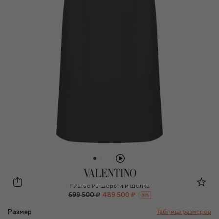
Valentino
Платье из шерсти и шелка
699 500 ₽
489 500 ₽
-
30
%
Размер
Таблица размеров