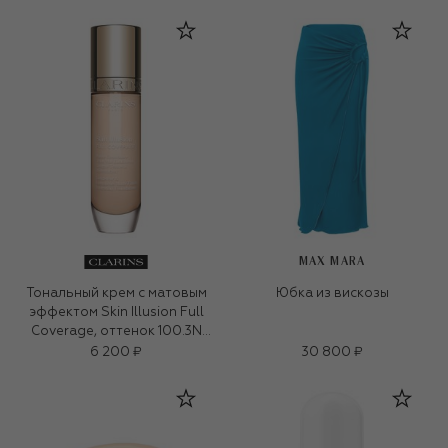
MAX MARA
Тональный крем с матовым
Юбка из вискозы
эффектом Skin Illusion Full
Coverage, оттенок 100.3N
(30ml)
6 200 ₽
30 800 ₽