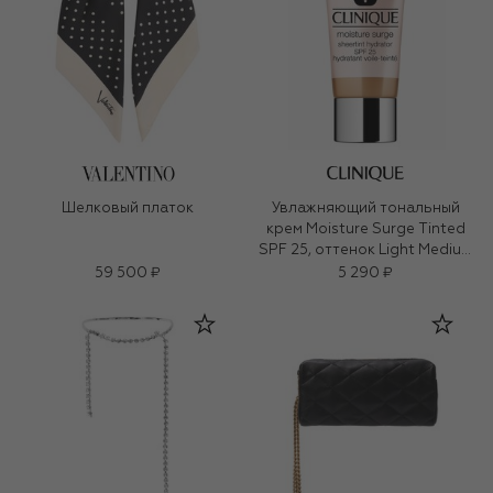
Шелковый платок
Увлажняющий тональный
крем Moisture Surge Tinted
SPF 25, оттенок Light Medium
(40ml)
59 500 ₽
5 290 ₽