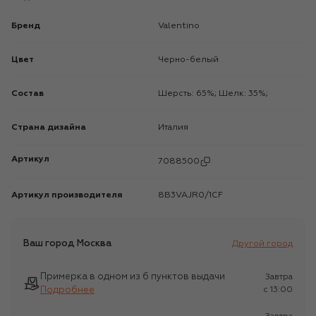
Бренд
Valentino
Цвет
Черно-белый
Состав
Шерсть: 65%; Шелк: 35%;
Страна дизайна
Италия
Артикул
7088500
Артикул производителя
8B3VAJR0/1CF
Ваш город
Москва
Другой город
Примерка в одном из 6 пунктов выдачи
Завтра
Подробнее
c 13:00