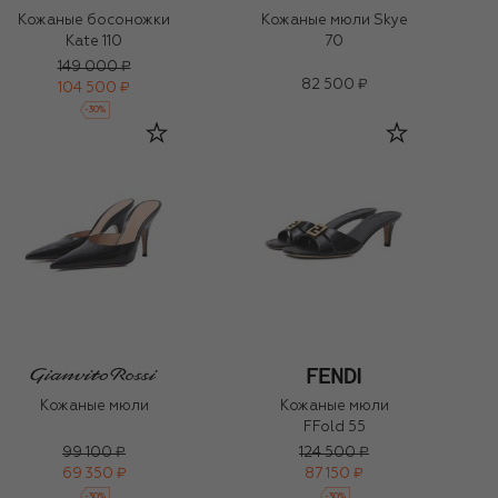
Кожаные босоножки
Кожаные мюли Skye
Kate 110
70
149 000 ₽
82 500 ₽
104 500 ₽
-
30
%
Кожаные мюли
Кожаные мюли
FFold 55
99 100 ₽
124 500 ₽
69 350 ₽
87 150 ₽
-
30
%
-
30
%