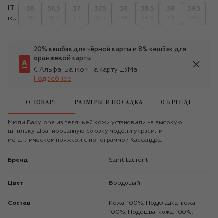
IT
36
36.5
37
37.5
38
38.5
39
39.5
4
36
36.5
37
37.5
38
38.5
39
39.5
4
RU
20% кешбэк для чёрной карты и 8% кешбэк для
оранжевой карты
С Альфа-Банком на карту ЦУМа
Подробнее
О ТОВАРЕ
РАЗМЕРЫ И ПОСАДКА
О БРЕНДЕ
Мюли Babylone из телячьей кожи установили на высокую
шпильку. Драпированную союзку модели украсили
металлической пряжкой с монограммой Кассандра.
Бренд
Saint Laurent
Цвет
Бордовый
Состав
Кожа: 100%; Подкладка-кожа:
100%; Подошва-кожа: 100%;