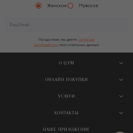
Женское
Мужское
Продолжая, вы даете
согласие
на обработку
персональных данных
О ЦУМ
О магазине
ОНЛАЙН ПОКУПКИ
Новости и события
Вопросы и ответы
УСЛУГИ
Бутики и ПВЗ ЦУМ
Мобильное приложение
Контакты
Шопинг-сервисы
КОНТАКТЫ
Доставка
Наша история
Шопинг со стилистом ЦУМ
Обмен и возврат
+7 495 933 73 00
Карьера
НАШЕ ПРИЛОЖЕНИЕ
Подарочная карта