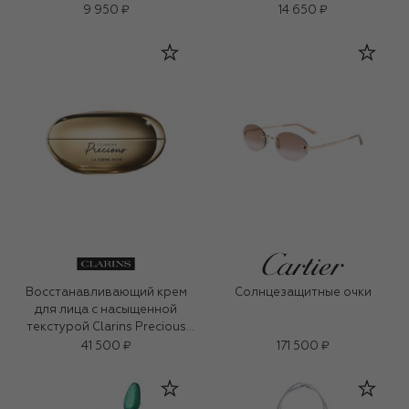
9 950 ₽
14 650 ₽
Восстанавливающий крем
Солнцезащитные очки
для лица с насыщенной
текстурой Clarins Precious
(50ml)
41 500 ₽
171 500 ₽