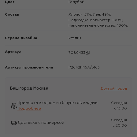
Цвет
Голубой
Состав
Хлопок: 51%; Лен: 49%;
Подкладка-полиэстер: 100%;
Наполнитель-полиэстер: 100%;
Страна дизайна
Италия
Артикул
7086453
Артикул производителя
P2642PI16A/5163
Ваш город
Москва
Другой город
Примерка в одном из 6 пунктов выдачи
Сегодня
Подробнее
c 13:00
Сегодня
Доставка с примеркой
c 20:00