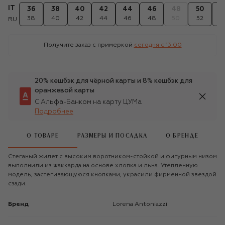
IT
36
38
40
42
44
46
48
50
5
38
40
42
44
46
48
50
52
5
RU
Получите заказ с примеркой
сегодня c 13:00
20% кешбэк для чёрной карты и 8% кешбэк для
оранжевой карты
С Альфа-Банком на карту ЦУМа
Подробнее
О ТОВАРЕ
РАЗМЕРЫ И ПОСАДКА
О БРЕНДЕ
Стеганый жилет с высоким воротником-стойкой и фигурным низом
выполнили из жаккарда на основе хлопка и льна. Утепленную
модель, застегивающуюся кнопками, украсили фирменной звездой
сзади.
Бренд
Lorena Antoniazzi