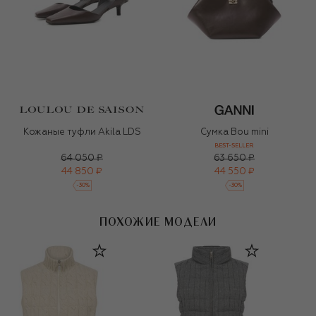
Кожаные туфли Akila LDS
Сумка Bou mini
BEST-SELLER
64 050 ₽
63 650 ₽
44 850 ₽
44 550 ₽
-
30
%
-
30
%
ПОХОЖИЕ МОДЕЛИ