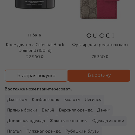
111SKIN
Крем для тела Celestial Black
Футляр для кредитных карт
Diamond (160ml)
22 950 ₽
76 350 ₽
В корзину
Быстрая покупка
Вас также может заинтересовать
Джоггеры
Комбинезоны
Кюлоты
Легинсы
Прямые брюки
Бельё
Верхняя одежда
Деним
Домашняя одежда
Жакеты и костюмы
Одежда из кожи
Платья
Пляжная одежда
Рубашки и блузы