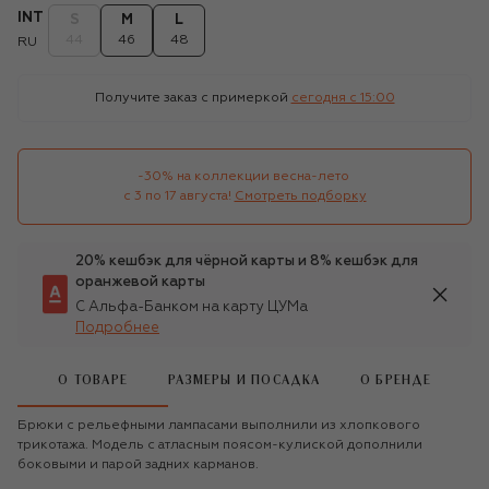
INT
S
M
L
44
46
48
RU
Получите заказ с примеркой
сегодня c 15:00
-30% на коллекции весна-лето 

с 3 по 17 августа!
Смотреть подборку
20% кешбэк для чёрной карты и 8% кешбэк для
оранжевой карты
С Альфа-Банком на карту ЦУМа
Подробнее
О ТОВАРЕ
РАЗМЕРЫ И ПОСАДКА
О БРЕНДЕ
Брюки с рельефными лампасами выполнили из хлопкового
трикотажа. Модель с атласным поясом-кулиской дополнили
боковыми и парой задних карманов.