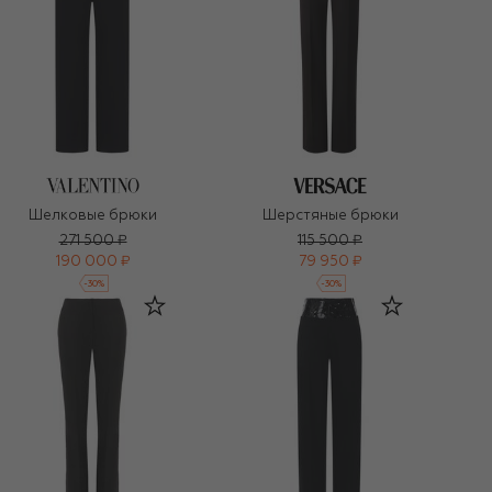
Шелковые брюки
Шерстяные брюки
271 500 ₽
115 500 ₽
190 000 ₽
79 950 ₽
-
30
%
-
30
%