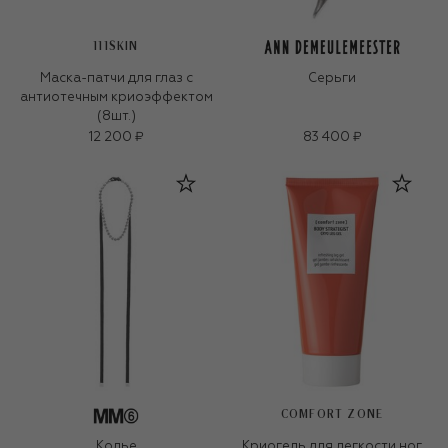
111SKIN
Маска-патчи для глаз с
Серьги
антиотечным криоэффектом
(8шт.)
12 200 ₽
83 400 ₽
COMFORT ZONE
Колье
Криогель для легкости ног