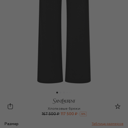
Saint Laurent
Хлопковые брюки
167 500 ₽
117 500 ₽
-
30
%
Размер
Таблица размеров