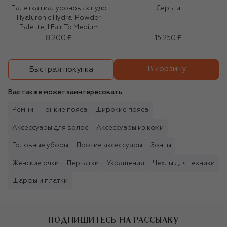
Палетка гиалуроновых пудр
Серьги
Hyaluronic Hydra-Powder
Palette, 1 Fair To Medium
(4x2,5g)
8 200 ₽
15 250 ₽
В корзину
Быстрая покупка
Вас также может заинтересовать
Ремни
Тонкие пояса
Широкие пояса
Аксессуары для волос
Аксессуары из кожи
Головные уборы
Прочие аксессуары
Зонты
Женские очки
Перчатки
Украшения
Чехлы для техники
Шарфы и платки
ПОДПИШИТЕСЬ НА РАССЫЛКУ