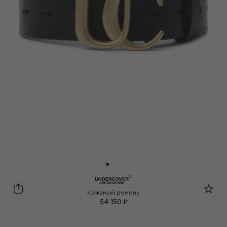
Undercover
Кожаный ремень
54 150 ₽