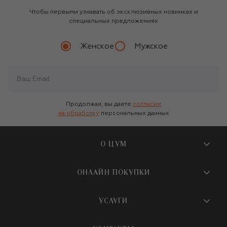
Чтобы первыми узнавать об эксклюзивных новинках и
специальных предложениях
Женское
Мужское
Продолжая, вы даете
согласие
на обработку
персональных данных
О ЦУМ
О магазине
ОНЛАЙН ПОКУПКИ
Новости и события
Вопросы и ответы
УСЛУГИ
Бутики и ПВЗ ЦУМ
Мобильное приложение
Контакты
Шопинг-сервисы