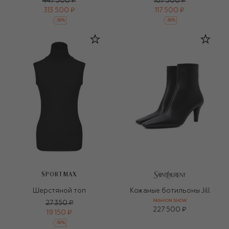
447 500 ₽
167 500 ₽
313 500 ₽
117 500 ₽
-
30
%
-
30
%
SPORTMAX
Шерстяной топ
Кожаные ботильоны Jill
FASHION SHOW
27 350 ₽
227 500 ₽
19 150 ₽
-
30
%