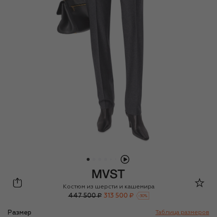
MVST
Костюм из шерсти и кашемира
447 500 ₽
313 500 ₽
-
30
%
Размер
Таблица размеров