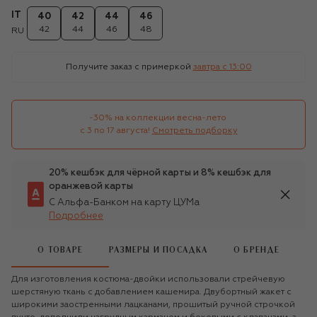
IT
40
42
44
46
42
44
46
48
RU
Получите заказ с примеркой
завтра c 13:00
-30% на коллекции весна-лето 

с 3 по 17 августа!
Смотреть подборку
20% кешбэк для чёрной карты и 8% кешбэк для
оранжевой карты
С Альфа-Банком на карту ЦУМа
Подробнее
О ТОВАРЕ
РАЗМЕРЫ И ПОСАДКА
О БРЕНДЕ
Для изготовления костюма-двойки использовали стрейчевую
шерстяную ткань с добавлением кашемира. Двубортный жакет с
широкими заостренными лацканами, прошитый ручной строчкой