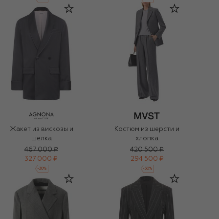
Жакет из вискозы и
Костюм из шерсти и
шелка
хлопка
467 000 ₽
420 500 ₽
327 000 ₽
294 500 ₽
-
30
%
-
30
%