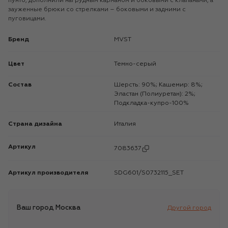
пунто, дополнили нагрудным карманом и боковыми с клапанами, а
зауженные брюки со стрелками – боковыми и задними с
пуговицами.
Бренд
MVST
Цвет
Темно-серый
Состав
Шерсть: 90%; Кашемир: 8%;
Эластан (Полиуретан): 2%;
Подкладка-купро-100%
Страна дизайна
Италия
Артикул
7083637
Артикул производителя
SDG601/S0732115_SET
Ваш город
Москва
Другой город