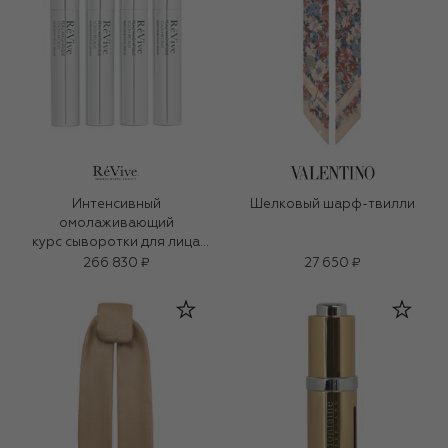
Интенсивный
Шелковый шарф-твилли
омолаживающий
курс сыворотки для лица
(4x5ml)
266 830 ₽
27 650 ₽