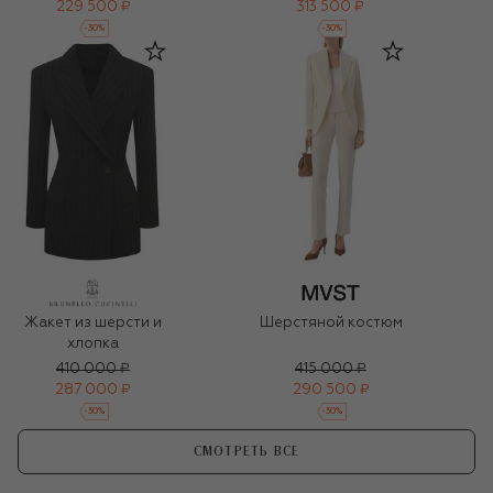
229 500 ₽
313 500 ₽
-
30
%
-
30
%
Жакет из шерсти и
Шерстяной костюм
хлопка
410 000 ₽
415 000 ₽
287 000 ₽
290 500 ₽
-
30
%
-
30
%
СМОТРЕТЬ ВСЕ