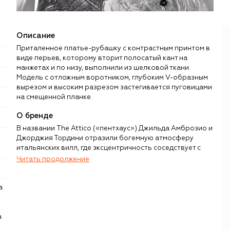
Описание
Приталенное платье-рубашку с контрастным принтом в
виде перьев, которому вторит полосатый кант на
манжетах и по низу, выполнили из шелковой ткани.
Модель с отложным воротником, глубоким V-образным
вырезом и высоким разрезом застегивается пуговицами
на смещенной планке.
О бренде
В названии The ​​Attico («пентхаус») Джильда Амброзио и
Джорджия Тордини отразили богемную атмосферу
итальянских вилл, где эксцентричность соседствует с
классической роскошью. Построенная на контрастах
Читать продолжение
эстетика марки связывает яркость и декоративность
1970-х, структурные силуэты 1980-х, минимализм и
бунтарский рок-н-ролльный дух. В первую коллекцию,
выпущенную в 2016 году, вошли изысканные пеньюары и
кимоно. В последующих появились брюки карго, пальто
с акцентной линией плеч, объемные кожаные бомберы,
а
харизматичный деним и трикотаж со сложной отделкой.