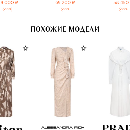
49 000 ₽
69 200 ₽
58 450
-
30
%
-
30
%
-
30
%
ПОХОЖИЕ МОДЕЛИ