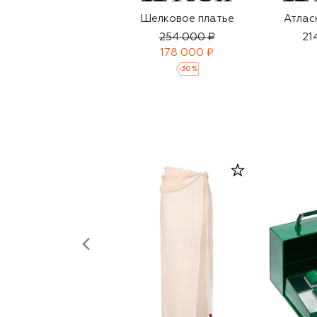
Шелковое платье
Атлас
254 000 ₽
21
178 000 ₽
-
30
%