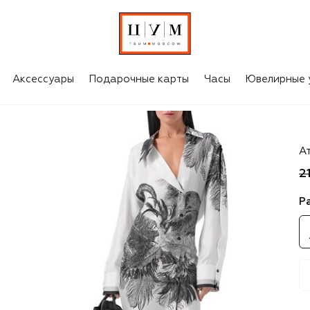
Аксессуары
Подарочные карты
Часы
Ювелирные 
Th
А
2
Р