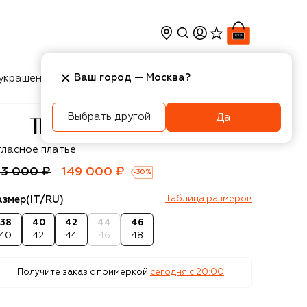
Ваш город —
Москва
?
украшения
Косметика
Интерьер
Новости
Выбрать другой
Да
e Attico
тласное платье
13 000 ₽
149 000 ₽
-
30
%
азмер
(IT/RU)
Таблица размеров
38
40
42
44
46
40
42
44
46
48
Получите заказ с примеркой
сегодня c 20:00