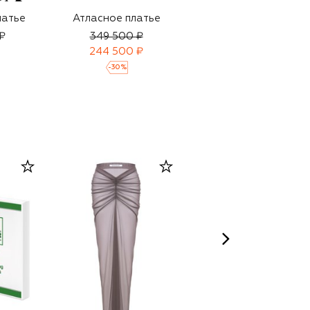
латье
Атласное платье
Шелковое платье
₽
349 500 ₽
247 500 ₽
173 500 ₽
244 500 ₽
-
30
%
-
30
%