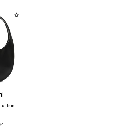
 medium
 ₽