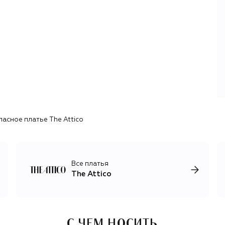
Многогранность, ставшая, по мнению дизайнеров,
истинной силой современной женщины, также
воплощается в обуви. В числе знаковых моделей —
сапоги Robin с драпированным голенищем, туфли
Cheope на пирамидальной танкетке, плетеные слингбэки
Grid. Их дополняют асимметричные сумки: повседневные
La Passeggiata и La Scoop, клатчи 8:30 PM, The Midnight и
Long Night. Кроме того, бренд выпускает ремни,
головные уборы и солнцезащитные очки словно с
распродажи винтажных вещей.
ласное платье The Attico
Все платья
The Attico
С ЧЕМ НОСИТЬ