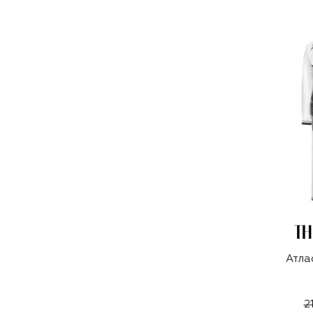
Атла
2