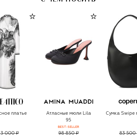
сное платье
Атласные мюли Lila
Сумка Swipe
95
BEST-SELLER
13 000 ₽
98 850 ₽
83 500