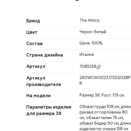
Бренд
The Attico
Цвет
Черно-белый
Состав
Шелк: 100%;
Страна дизайна
Италия
Артикул
7083238
Артикул
260WCW00257/SSS028P
R
производителя
На модели
Размер 38. Рост: 179 см.
Параметры изделия
Обхват груди 108 см, длина
рукава от горловины 80
для размера 38
см, обхват талии 76 см,
обхват бёдер 90 см, длин
изделия по спинке 138 см.