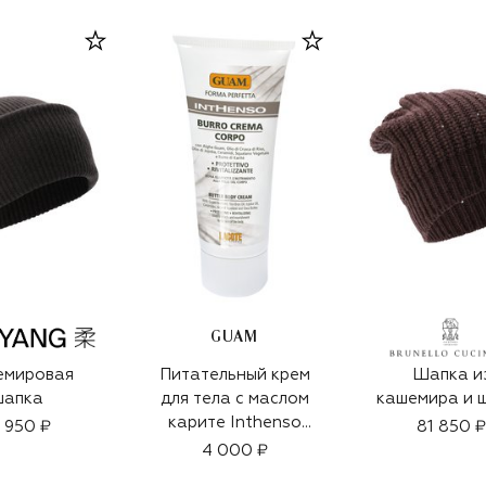
GUAM
емировая
Питательный крем
Шапка и
шапка
для тела с маслом
кашемира и 
карите Inthenso
9 950 ₽
81 850 ₽
(150ml)
4 000 ₽