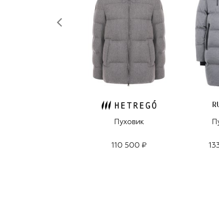
R
Пуховик
П
110 500 ₽
13