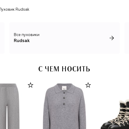
Пуховик Rudsak
С 2020-х Rudsak уверенно идет по пути устойчивого
развития: минимум 75% изделий в каждой коллекции
изготавливаются из переработанных материалов, для
кожаной отделки используется только переработанная
кожа, а пух и перо для утепления курток имеют
Все пуховики
сертификаты RDS, гарантирующие, что сырье было
Rudsak
получено этичным путем.
С ЧЕМ НОСИТЬ