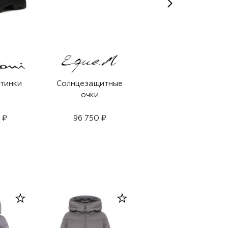
тинки
Солнцезащитные
Парфюмерная вод
очки
Oud Wood (100ml)
BEST-SELLER
 ₽
96 750 ₽
48 000 ₽