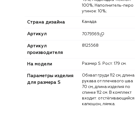
100%; Наполнитель-перо
утиное: 10%;
Страна дизайна
Канада
Артикул
7079369
Артикул
8125568
производителя
На модели
Размер S. Рост: 179 см.
Параметры изделия
Обхват груди 112 см, длина
рукава от плечевого шва
для размера S
70 см, длина изделия по
спинке 112 см. В комплект
входит: отстёгивающийся
капюшон, лямка.