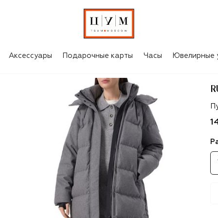
Аксессуары
Подарочные карты
Часы
Ювелирные 
R
R
П
1
Р