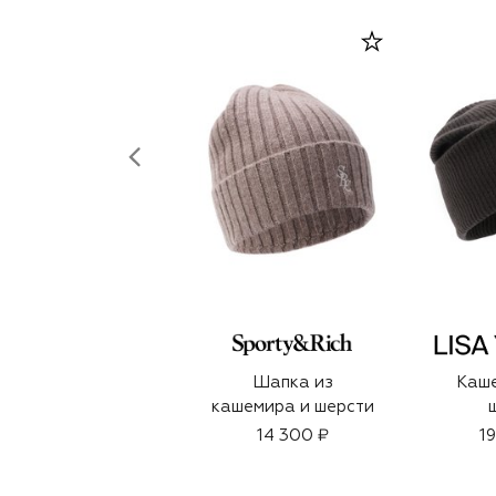
Шапка из
Каш
кашемира и шерсти
14 300 ₽
1