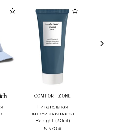
COMFORT ZONE
я
Питательная
Косметичка
а
витаминная маска
Ophidia small
Renight (30ml)
68 050 ₽
8 370 ₽