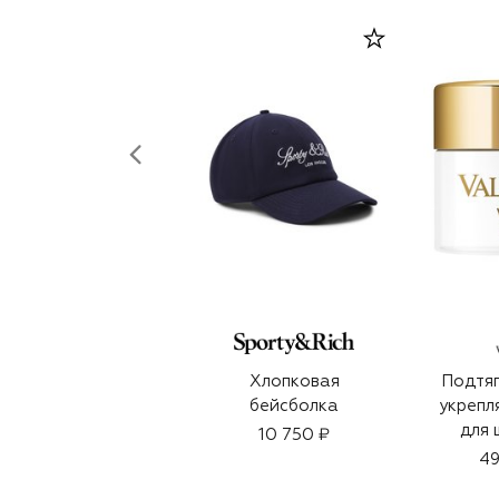
Хлопковая
Подтя
бейсболка
укрепл
для 
10 750 ₽
(
49