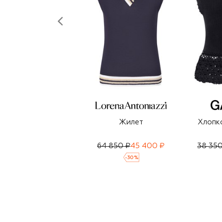
Жилет
Хлопк
64 850 ₽
45 400 ₽
38 350
-
30
%