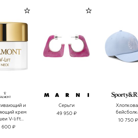
гивающий и
Серьги
Хлопкова
яющий крем
бейсболк
49 950 ₽
шеи V-lift
10 750 ₽
50ml)
 600 ₽