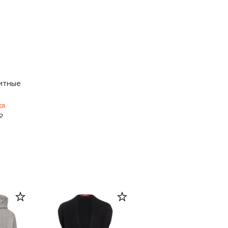
итные
ER
₽