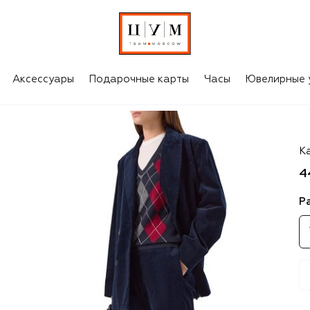
Аксессуары
Подарочные карты
Часы
Ювелирные 
ar
К
4
Р