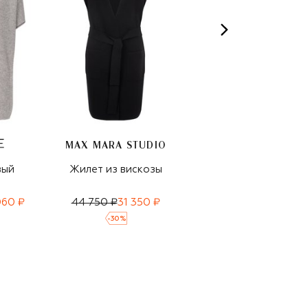
MAX MARA STUDIO
вый
Жилет из вискозы
Жилет из шерсти и
кашемира
060 ₽
44 750 ₽
31 350 ₽
69 950 ₽
-
30
%