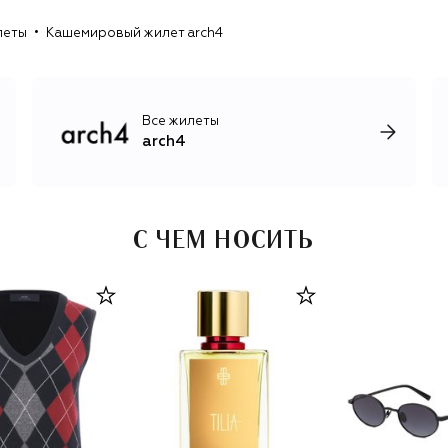
кашемировые пальто, но и куртки и жилеты фактурной
леты
Кашемировый жилет arch4
вязки.
Все жилеты
arch4
С ЧЕМ НОСИТЬ