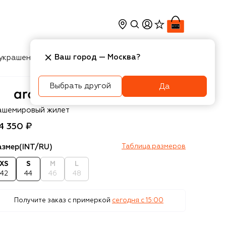
Ваш город —
Москва
?
украшения
Косметика
Интерьер
Новости
Выбрать другой
Да
ch4
ашемировый жилет
4 350 ₽
азмер
(INT/RU)
Таблица размеров
XS
S
M
L
42
44
46
48
Получите заказ с примеркой
сегодня c 15:00