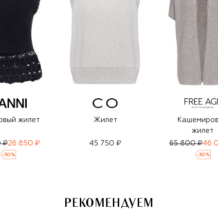
овый жилет
Жилет
Кашемиро
жилет
 ₽
26 850 ₽
45 750 ₽
65 800 ₽
46 
-
30
%
-
30
%
РЕКОМЕНДУЕМ