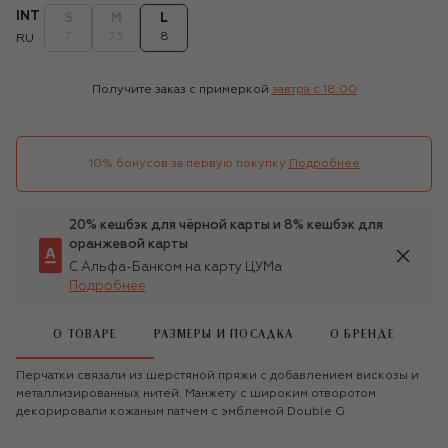
INT
S
M
L
7
7.5
8
RU
Получите заказ с примеркой
завтра c 18:00
10% бонусов за первую покупку
Подробнее
20% кешбэк для чёрной карты и 8% кешбэк для
оранжевой карты
С Альфа-Банком на карту ЦУМа
Подробнее
О ТОВАРЕ
РАЗМЕРЫ И ПОСАДКА
О БРЕНДЕ
Перчатки связали из шерстяной пряжи с добавлением вискозы и
металлизированных нитей. Манжету с широким отворотом
декорировали кожаным патчем с эмблемой Double G.