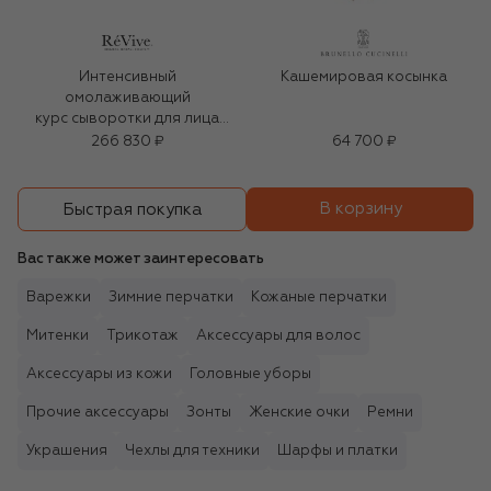
Интенсивный
Кашемировая косынка
омолаживающий
курс сыворотки для лица
(4x5ml)
266 830 ₽
64 700 ₽
В корзину
Быстрая покупка
Вас также может заинтересовать
Варежки
Зимние перчатки
Кожаные перчатки
Митенки
Трикотаж
Аксессуары для волос
Аксессуары из кожи
Головные уборы
Прочие аксессуары
Зонты
Женские очки
Ремни
Украшения
Чехлы для техники
Шарфы и платки