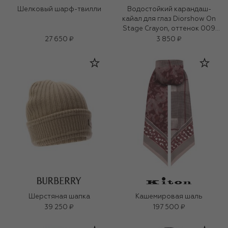
Шелковый шарф-твилли
Водостойкий карандаш-
кайал для глаз Diorshow On
Stage Crayon, оттенок 009
Белый (1,2g)
27 650 ₽
3 850 ₽
Шерстяная шапка
Кашемировая шаль
39 250 ₽
197 500 ₽