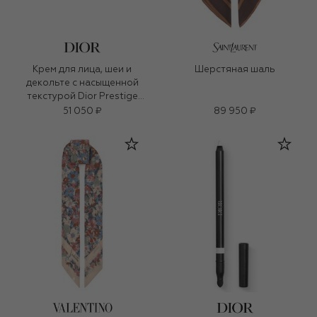
Крем для лица, шеи и
Шерстяная шаль
декольте с насыщенной
текстурой Dior Prestige
(50ml)
51 050 ₽
89 950 ₽