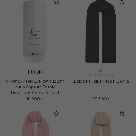
Омолаживающий флюид для
Шарф из кашемира и шелка
лица Capture Totale
Dreamskin Care&Perfect
(50ml)
18 200 ₽
138 500 ₽