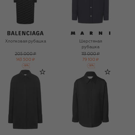
Хлопковая рубашка
Шерстяная
рубашка
205 000 ₽
113 000 ₽
143 500 ₽
79 100 ₽
-
30
%
-
30
%