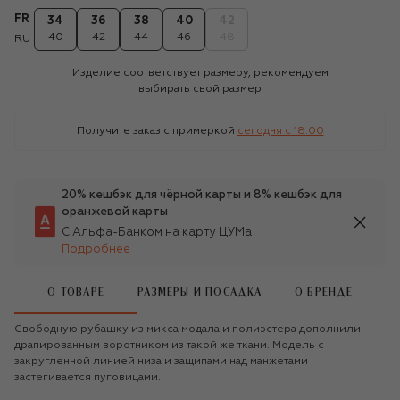
FR
34
36
38
40
42
40
42
44
46
48
RU
Изделие соответствует размеру, рекомендуем
выбирать свой размер
Получите заказ с примеркой
сегодня c 18:00
20% кешбэк для чёрной карты и 8% кешбэк для
оранжевой карты
С Альфа-Банком на карту ЦУМа
Подробнее
О ТОВАРЕ
РАЗМЕРЫ И ПОСАДКА
О БРЕНДЕ
Свободную рубашку из микса модала и полиэстера дополнили
драпированным воротником из такой же ткани. Модель с
закругленной линией низа и защипами над манжетами
застегивается пуговицами.