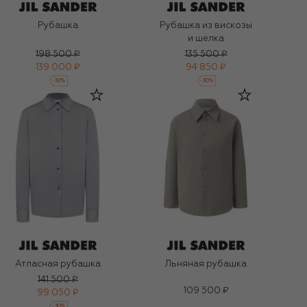
Рубашка
Рубашка из вискозы
и шелка
198 500 ₽
135 500 ₽
139 000 ₽
94 850 ₽
-
30
%
-
30
%
Атласная рубашка
Льняная рубашка
141 500 ₽
109 500 ₽
99 050 ₽
-
30
%