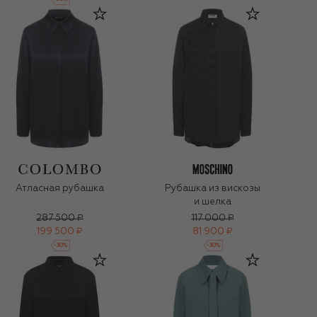
Атласная рубашка
Рубашка из вискозы
и шелка
287 500 ₽
117 000 ₽
199 500 ₽
81 900 ₽
-
30
%
-
30
%