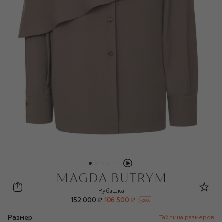
Magda Butrym
Рубашка
152 000 ₽
106 500 ₽
-
30
%
Размер
Таблица размеров