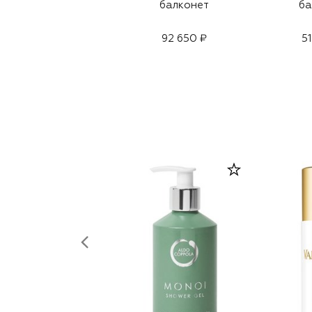
балконет
ба
92 650 ₽
5