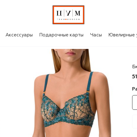
Аксессуары
Подарочные карты
Часы
Ювелирные 
Bo
Б
5
Р