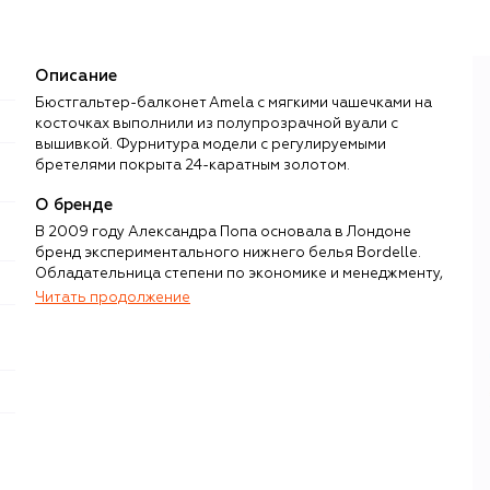
Описание
Бюстгальтер-балконет Amela с мягкими чашечками на
косточках выполнили из полупрозрачной вуали с
вышивкой. Фурнитура модели с регулируемыми
бретелями покрыта 24-каратным золотом.
О бренде
В 2009 году Александра Попа основала в Лондоне
бренд экспериментального нижнего белья Bordelle.
Обладательница степени по экономике и менеджменту,
Попа подошла к делу творчески и рационально
Читать продолжение
одновременно: в Лондоне открыла дизайн-студию, в
которой мастерицы стирают границы между готовым
бельем и искусством кутюра, а в румынской Клуж-Напоке
— этичное и полностью прозрачное производство с
условиями труда, соответствующими высоким мировым
стандартам.
Знакомство с Bordelle можно начать с коллекции
Signature — ее бренд запустил к своему 15-летию и с тех