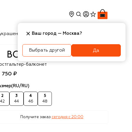
Ваш город —
Москва
?
украшения
Косметика
Интерьер
Новости
Выбрать другой
Да
rdelle
юстгальтер-балконет
1 750 ₽
азмер
(RU/RU)
2
3
4
5
42
44
46
48
Получите заказ
сегодня c 20:00