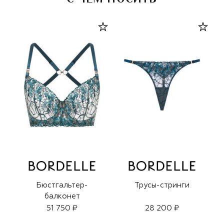
Бюстгальтер-
Трусы-стринги
балконет
51 750 ₽
28 200 ₽