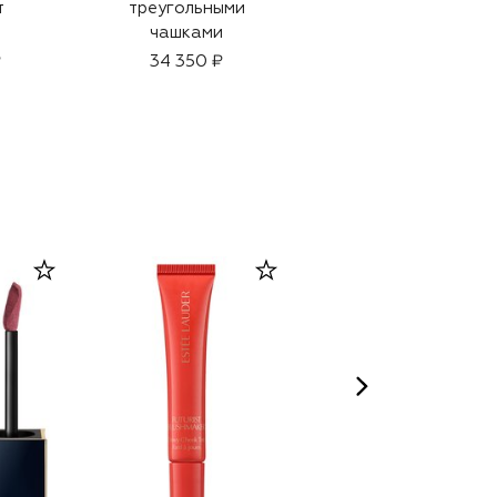
т
треугольными
балконет
чашками
₽
34 350 ₽
38 950 ₽