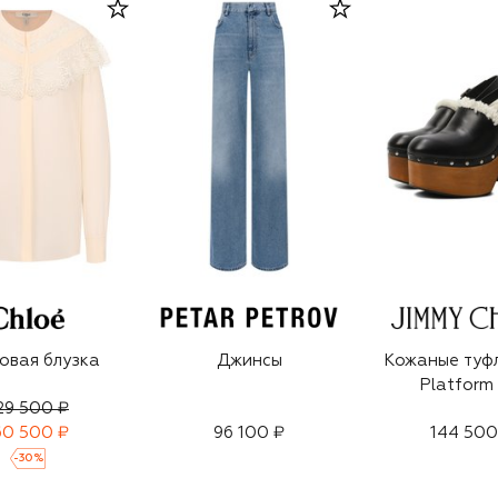
овая блузка
Джинсы
Кожаные туфл
Platform 
29 500 ₽
60 500 ₽
96 100 ₽
144 500
-
30
%