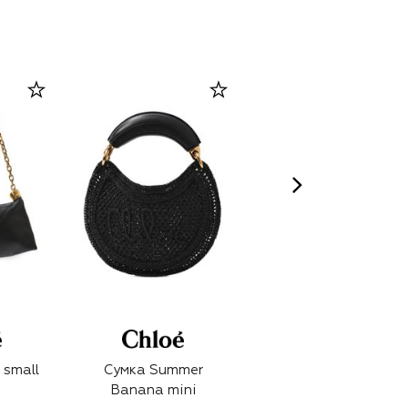
 small
Сумка Summer
Сумка Bracelet
Banana mini
small