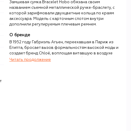
Замшевая сумка Bracelet Hobo обязана своим
названием съемной металлической ручке-браслету, с
которой зарифмовали двухцветные кольца по краям
аксессуара. Модель с карточным слотом внутри
дополнили регулируемым плечевым ремнем.
О бренде
В 1952 году Габриэль Агьен, переехавшая в Париж из
Египта, бросает вызов формальностям высокой моды и
создает бренд Chloé, воплощая витавшую в воздухе
концепцию prêt-à-porter de luxe. Дебютный показ в
Читать продолжение
богемном кафе Café de Flore определяет стилистику
марки — мягкие линии, естественность и французский
шик. Следуя своему кредо «мода должна быть свежей,
т
как салат», Габриэль нанимает молодых дизайнеров, в
числе которых — Карл Лагерфельд. Его эксперименты с
текучими силуэтами, вышивкой и графичными принтами
привели к появлению целого ряда культовых платьев
(драпированного Tertulia, «платья-душа», Violon в
форме скрипки и др.) и привлекли внимание Жаклин
Кеннеди, Брижит Бардо, Марии Каллас, Грейс Келли.
Среди других важных этапов — сотрудничество со