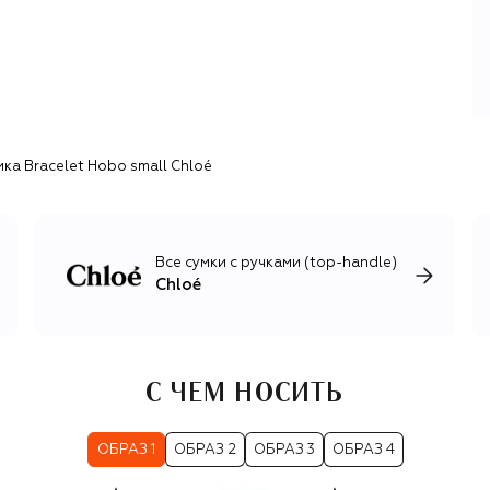
Стеллой Маккартни, привнесшей в коллекции щепотку
британского бунтарства, Фиби Файло, автором одной
из первых it-bag — Paddington, и Габриэлой Херст,
превратившей марку в пионера устойчивой моды. С
2023 года традиции компании развивает Чемена Камали.
Наряду с женской одеждой и аксессуарами бренд
выпускает обувь, парфюмерию и детские вещи.
ка Bracelet Hobo small Chloé
Все сумки с ручками (top-handle)
Chloé
С ЧЕМ НОСИТЬ
ОБРАЗ 1
ОБРАЗ 2
ОБРАЗ 3
ОБРАЗ 4