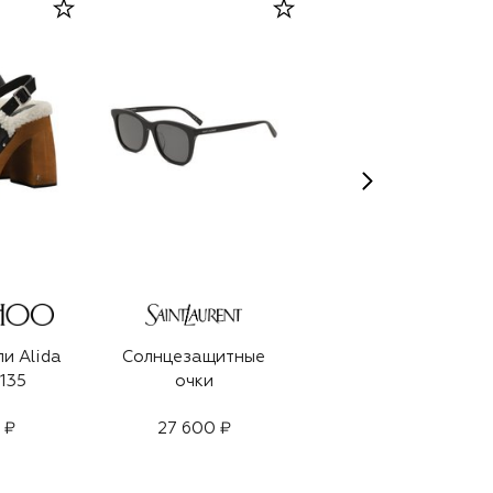
и Alida
Солнцезащитные
Парфюмерная вод
135
очки
Glorious (100ml)
BEST-SELLER
 ₽
27 600 ₽
38 500 ₽