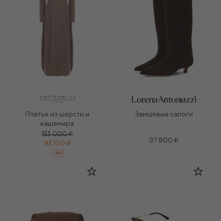
Платье из шерсти и
Замшевые сапоги
кашемира
133 000 ₽
97 800 ₽
93 100 ₽
-
30
%