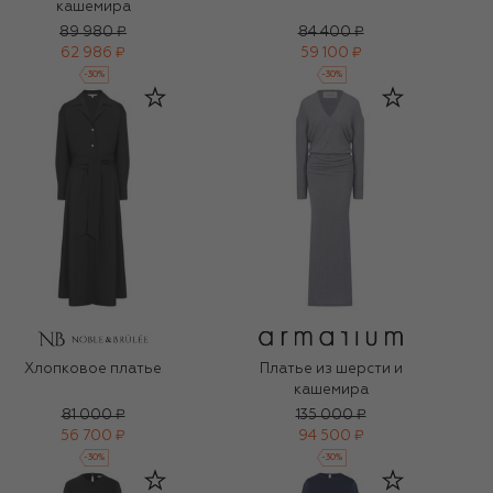
кашемира
89 980 ₽
84 400 ₽
62 986 ₽
59 100 ₽
-
30
%
-
30
%
Хлопковое платье
Платье из шерсти и
кашемира
81 000 ₽
135 000 ₽
56 700 ₽
94 500 ₽
-
30
%
-
30
%