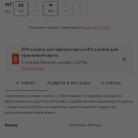
INT
XS
S
M
L
XL
42
44
46
48
50
RU
Получите заказ с примеркой
завтра c 17:00
20% кешбэк для чёрной карты и 8% кешбэк для
оранжевой карты
С Альфа-Банком на карту ЦУМа
Подробнее
О ТОВАРЕ
РАЗМЕРЫ И ПОСАДКА
О БРЕНДЕ
Приталенное миди-платье с объемными складками на подоле
выполнили из шерстяной пряжи с добавлением кашемира. Модель
с отделкой в рубчик на манжетах, низе и вырезе лодочкой
расшили микропайетками.
Бренд
Antonelli Firenze