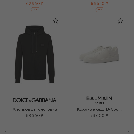
62 950 ₽
66 550 ₽
-
30
%
-
30
%
Хлопковая толстовка
Кожаные кеды B-Court
89 950 ₽
78 600 ₽