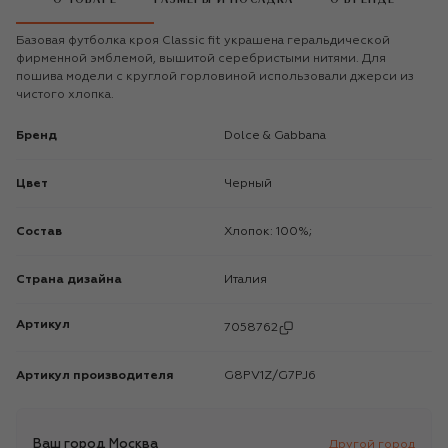
Базовая футболка кроя Classic fit украшена геральдической
фирменной эмблемой, вышитой серебристыми нитями. Для
пошива модели с круглой горловиной использовали джерси из
чистого хлопка.
Бренд
Dolce & Gabbana
Цвет
Черный
Состав
Хлопок: 100%;
Страна дизайна
Италия
Артикул
7058762
Артикул производителя
G8PV1Z/G7PJ6
Ваш город
Москва
Другой город