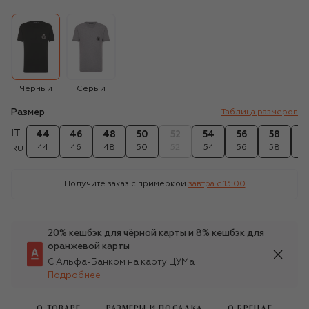
Черный
Серый
Размер
Таблица размеров
IT
44
46
48
50
52
54
56
58
6
44
46
48
50
52
54
56
58
6
RU
Получите заказ с примеркой
завтра c 13:00
20% кешбэк для чёрной карты и 8% кешбэк для
оранжевой карты
С Альфа-Банком на карту ЦУМа
Подробнее
О ТОВАРЕ
РАЗМЕРЫ И ПОСАДКА
О БРЕНДЕ