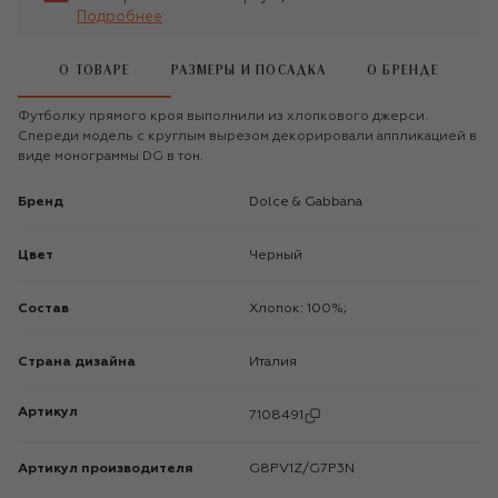
Подробнее
О ТОВАРЕ
РАЗМЕРЫ И ПОСАДКА
О БРЕНДЕ
Футболку прямого кроя выполнили из хлопкового джерси.
Спереди модель с круглым вырезом декорировали аппликацией в
виде монограммы DG в тон.
Бренд
Dolce & Gabbana
Цвет
Черный
Состав
Хлопок: 100%;
Страна дизайна
Италия
Артикул
7108491
Артикул производителя
G8PV1Z/G7P3N