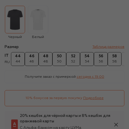
Черный
Белый
Размер
Таблица размеров
IT
44
46
48
50
52
54
56
58
6
44
46
48
50
52
54
56
58
6
RU
Получите заказ с примеркой
сегодня c 19:00
10% бонусов за первую покупку
Подробнее
20% кешбэк для чёрной карты и 8% кешбэк для
оранжевой карты
С Альфа-Банком на карту ЦУМа