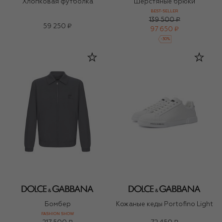
Хлопковая футболка
Шерстяные брюки
BEST-SELLER
139 500 ₽
59 250 ₽
97 650 ₽
-
30
%
Бомбер
Кожаные кеды Portofino Light
FASHION SHOW