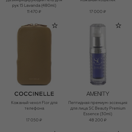
Дезинфицирующий гель для
Кожаный кошелек
рук 15 Lavanda (480ml)
11 470 ₽
17 000 ₽
Кожаный чехол Flor для
Пептидная премиум-эссенция
телефона
для лица SC Beauty Premium
Essence (30ml)
17 050 ₽
48 200 ₽