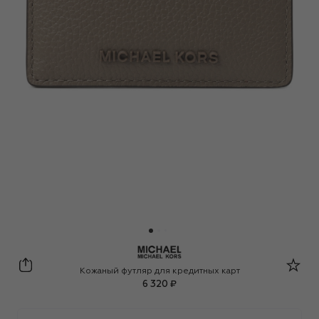
MICHAEL Michael Kors
Кожаный футляр для кредитных карт
6 320 ₽