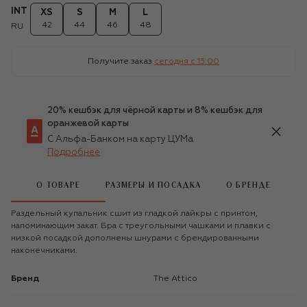
INT
XS
S
M
L
42
44
46
48
RU
Получите заказ
сегодня c 15:00
20% кешбэк для чёрной карты и 8% кешбэк для
оранжевой карты
С Альфа-Банком на карту ЦУМа
Подробнее
О ТОВАРЕ
РАЗМЕРЫ И ПОСАДКА
О БРЕНДЕ
Раздельный купальник сшит из гладкой лайкры с принтом,
напоминающим закат. Бра с треугольными чашками и плавки с
низкой посадкой дополнены шнурами с брендированными
наконечниками.
Бренд
The Attico