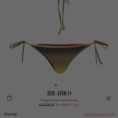
The Attico
Раздельный купальник
52 000 ₽
36 400 ₽
-
30
%
Размер
Таблица размеров