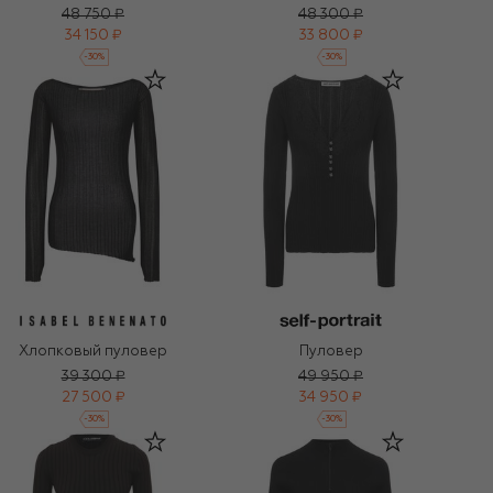
48 750 ₽
48 300 ₽
34 150 ₽
33 800 ₽
-
30
%
-
30
%
Хлопковый пуловер
Пуловер
39 300 ₽
49 950 ₽
27 500 ₽
34 950 ₽
-
30
%
-
30
%