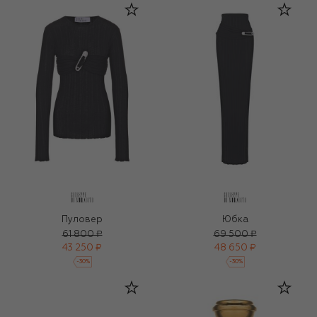
Пуловер
Юбка
61 800 ₽
69 500 ₽
43 250 ₽
48 650 ₽
-
30
%
-
30
%