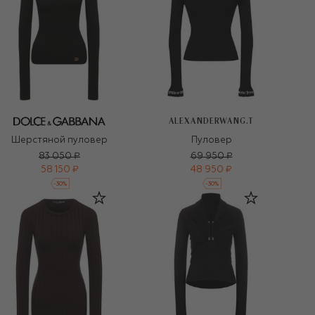
ALEXANDERWANG.T
Шерстяной пуловер
Пуловер
83 050 ₽
69 950 ₽
58 150 ₽
48 950 ₽
-
30
%
-
30
%