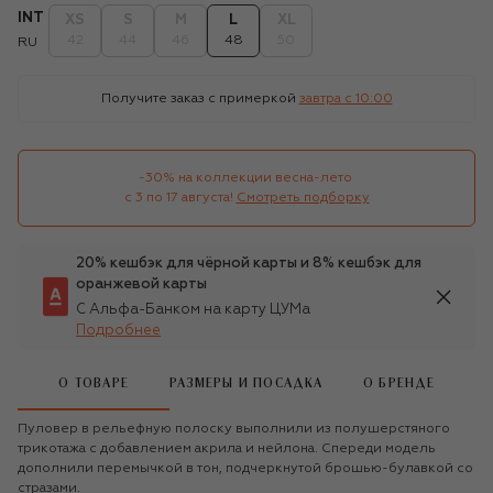
INT
XS
S
M
L
XL
42
44
46
48
50
RU
Получите заказ с примеркой
завтра c 10:00
-30% на коллекции весна-лето 

с 3 по 17 августа!
Смотреть подборку
20% кешбэк для чёрной карты и 8% кешбэк для
оранжевой карты
С Альфа-Банком на карту ЦУМа
Подробнее
О ТОВАРЕ
РАЗМЕРЫ И ПОСАДКА
О БРЕНДЕ
Пуловер в рельефную полоску выполнили из полушерстяного
трикотажа с добавлением акрила и нейлона. Спереди модель
дополнили перемычкой в тон, подчеркнутой брошью-булавкой со
стразами.