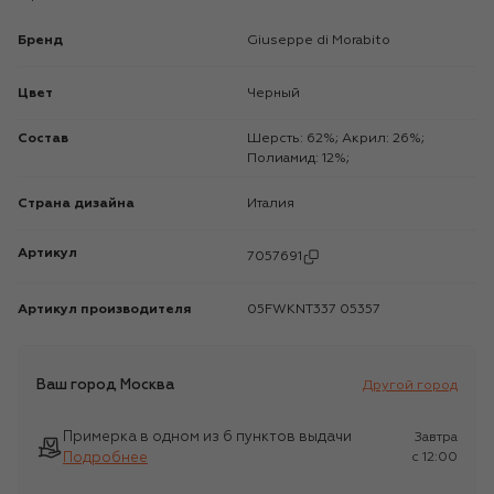
Бренд
Giuseppe di Morabito
Цвет
Черный
Состав
Шерсть: 62%; Акрил: 26%;
Полиамид: 12%;
Страна дизайна
Италия
Артикул
7057691
Артикул производителя
05FWKNT337 05357
Ваш город
Москва
Другой город
Примерка в одном из 6 пунктов выдачи
Завтра
Подробнее
c 12:00