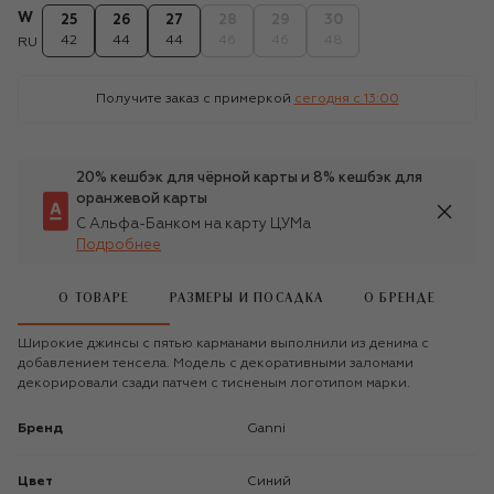
W
25
26
27
28
29
30
42
44
44
46
46
48
RU
Получите заказ с примеркой
сегодня c 13:00
20% кешбэк для чёрной карты и 8% кешбэк для
оранжевой карты
С Альфа-Банком на карту ЦУМа
Подробнее
О ТОВАРЕ
РАЗМЕРЫ И ПОСАДКА
О БРЕНДЕ
Широкие джинсы с пятью карманами выполнили из денима с
добавлением тенсела. Модель с декоративными заломами
декорировали сзади патчем с тисненым логотипом марки.
Бренд
Ganni
Цвет
Синий