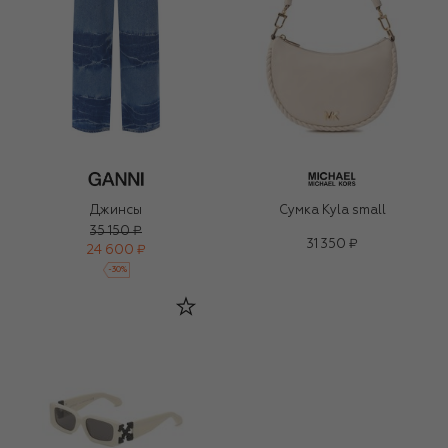
Джинсы
Сумка Kyla small
35 150 ₽
31 350 ₽
24 600 ₽
-
30
%