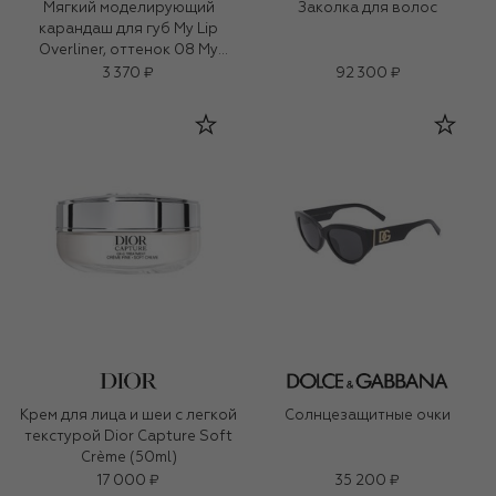
Мягкий моделирующий
Заколка для волос
карандаш для губ My Lip
Overliner, оттенок 08 My
Devotion Red (1,2g)
3 370 ₽
92 300 ₽
Крем для лица и шеи с легкой
Солнцезащитные очки
текстурой Dior Capture Soft
Crème (50ml)
17 000 ₽
35 200 ₽