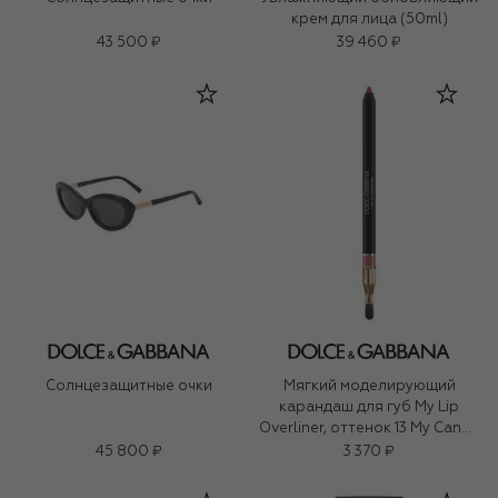
крем для лица (50ml)
43 500 ₽
39 460 ₽
Солнцезащитные очки
Мягкий моделирующий
карандаш для губ My Lip
Overliner, оттенок 13 My Candy
Pink (1,2g)
45 800 ₽
3 370 ₽