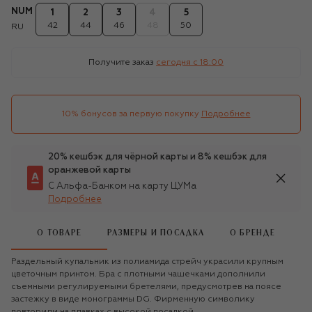
NUM
1
2
3
4
5
42
44
46
48
50
RU
Получите заказ
сегодня c 18:00
10% бонусов за первую покупку
Подробнее
20% кешбэк для чёрной карты и 8% кешбэк для
оранжевой карты
С Альфа-Банком на карту ЦУМа
Подробнее
О ТОВАРЕ
РАЗМЕРЫ И ПОСАДКА
О БРЕНДЕ
Раздельный купальник из полиамида стрейч украсили крупным
цветочным принтом. Бра с плотными чашечками дополнили
съемными регулируемыми бретелями, предусмотрев на поясе
застежку в виде монограммы DG. Фирменную символику
повторили на плавках с высокой посадкой.