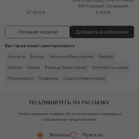
Diorshow Liquid Liner, оттенок
861 Розовый Сатиновый
(0,55ml)
67 900 ₽
4 700 ₽
Похожие модели
Добавить в избранное
Вас также может заинтересовать
Анклеты
Броши
Запонки (бижутерия)
Каффы
Клипсы
Колье
Кольца (бижутерия)
Комплекты колец
Моносерьги
Подвески
Серьги (бижутерия)
ПОДПИШИТЕСЬ НА РАССЫЛКУ
Чтобы первыми узнавать об эксклюзивных новинках и
специальных предложениях
Женское
Мужское