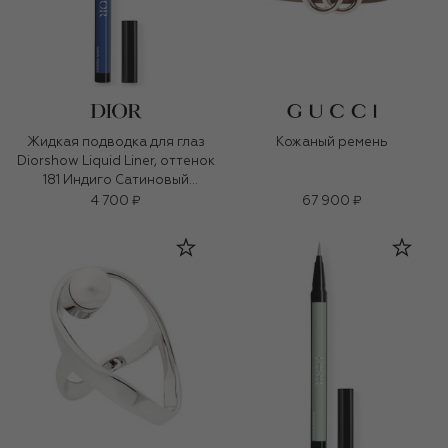
Жидкая подводка для глаз
Кожаный ремень
Diorshow Liquid Liner, оттенок
181 Индиго Сатиновый
(0,55ml)
4 700 ₽
67 900 ₽