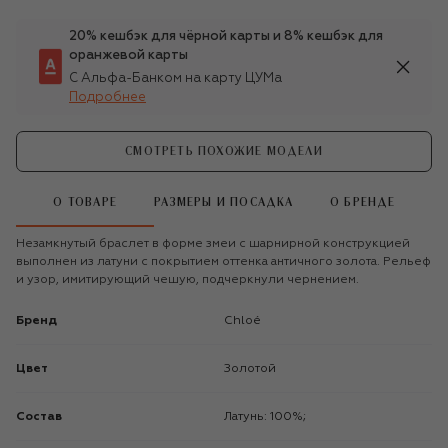
20% кешбэк для чёрной карты и 8% кешбэк для
оранжевой карты
С Альфа-Банком на карту ЦУМа
Подробнее
СМОТРЕТЬ ПОХОЖИЕ МОДЕЛИ
О ТОВАРЕ
РАЗМЕРЫ И ПОСАДКА
О БРЕНДЕ
Незамкнутый браслет в форме змеи с шарнирной конструкцией
выполнен из латуни с покрытием оттенка античного золота. Рельеф
и узор, имитирующий чешую, подчеркнули чернением.
Бренд
Chloé
Цвет
Золотой
Состав
Латунь: 100%;