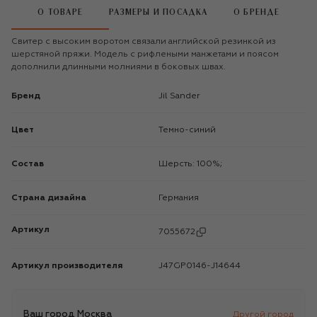
О ТОВАРЕ
РАЗМЕРЫ И ПОСАДКА
О БРЕНДЕ
Свитер с высоким воротом связали английской резинкой из
шерстяной пряжи. Модель с рифлеными манжетами и поясом
дополнили длинными молниями в боковых швах.
Бренд
Jil Sander
Цвет
Темно-синий
Состав
Шерсть: 100%;
Страна дизайна
Германия
Артикул
7055672
Артикул производителя
J47GP0146-J14644
Ваш город
Москва
Другой город