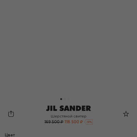
Jil Sander
Шерстяной свитер
169 500 ₽
118 500 ₽
-
30
%
Цвет