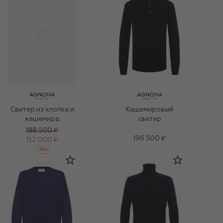
Кашемировый
Свитер из хлопка и
свитер
кашемира
188 500 ₽
196 500 ₽
132 000 ₽
-
30
%