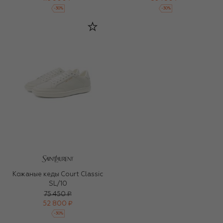
-
30
%
-
30
%
Кожаные кеды Court Classic
SL/10
75 450 ₽
52 800 ₽
-
30
%