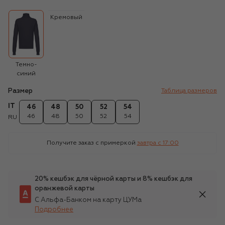
Кремовый
Темно-
синий
Размер
Таблица размеров
IT
46
48
50
52
54
46
48
50
52
54
RU
Получите заказ с примеркой
завтра c 17:00
20% кешбэк для чёрной карты и 8% кешбэк для
оранжевой карты
С Альфа-Банком на карту ЦУМа
Подробнее