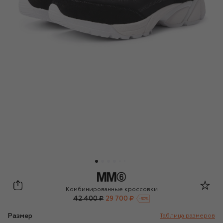
MM6
Комбинированные кроссовки
42 400 ₽
29 700 ₽
-
30
%
Размер
Таблица размеров