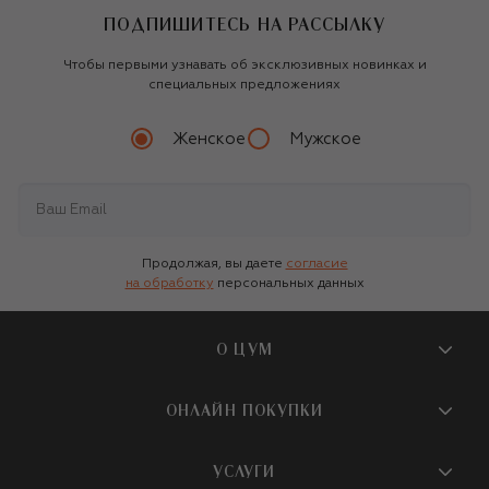
ПОДПИШИТЕСЬ НА РАССЫЛКУ
Чтобы первыми узнавать об эксклюзивных новинках и
специальных предложениях
Женское
Мужское
Продолжая, вы даете
согласие
на обработку
персональных данных
О ЦУМ
О магазине
ОНЛАЙН ПОКУПКИ
Новости и события
Вопросы и ответы
УСЛУГИ
Бутики и ПВЗ ЦУМ