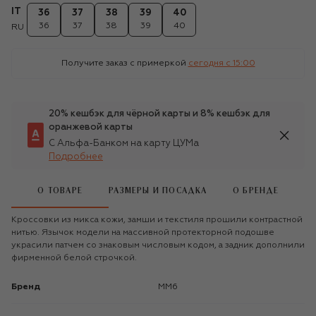
IT
36
37
38
39
40
36
37
38
39
40
RU
Получите заказ с примеркой
сегодня c 15:00
20% кешбэк для чёрной карты и 8% кешбэк для
оранжевой карты
С Альфа-Банком на карту ЦУМа
Подробнее
О ТОВАРЕ
РАЗМЕРЫ И ПОСАДКА
О БРЕНДЕ
Кроссовки из микса кожи, замши и текстиля прошили контрастной
нитью. Язычок модели на массивной протекторной подошве
украсили патчем со знаковым числовым кодом, а задник дополнили
фирменной белой строчкой.
Бренд
MM6