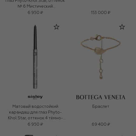
глаз Phyto-Khol Star, оттенок
№ 6 Мистический
фиолетовый
6 950 ₽
153 000 ₽
Матовый водостойкий
Браслет
карандаш для глаз Phyto-
Khol Star, оттенок 4 тёмно-
серый (0.3g)
6 950 ₽
69 400 ₽