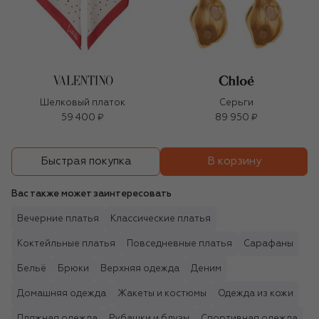
Шелковый платок
Серьги
59 400 ₽
89 950 ₽
В корзину
Быстрая покупка
Вас также может заинтересовать
Вечерние платья
Классические платья
Коктейльные платья
Повседневные платья
Сарафаны
Бельё
Брюки
Верхняя одежда
Деним
Домашняя одежда
Жакеты и костюмы
Одежда из кожи
Пляжная одежда
Рубашки и блузы
Спортивная одежда