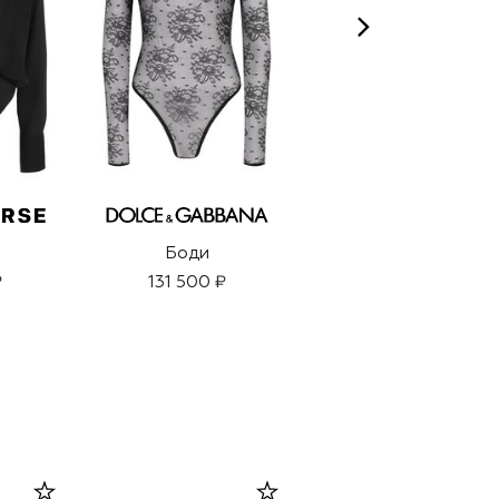
Боди
Боди
₽
131 500 ₽
84 950 ₽
59 450 ₽
-
30
%