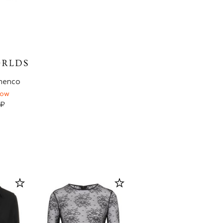
menco
HOW
 ₽