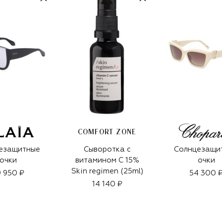
COMFORT ZONE
езащитные
Сыворотка с
Солнцезащи
очки
витамином C 15%
очки
Skin regimen (25ml)
 950 ₽
54 300 
14 140 ₽