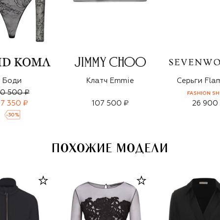
Боди
Клатч Emmie
Серьги Fla
10 500 ₽
FASHION S
7 350 ₽
107 500 ₽
26 900
-
30
%
ПОХОЖИЕ МОДЕЛИ