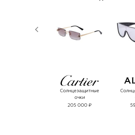
Солнцезащитные
Солнц
очки
205 000 ₽
59