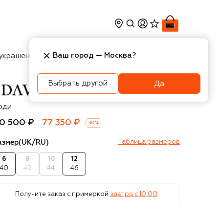
Ваш город —
Москва
?
украшения
Косметика
Интерьер
Новости
Выбрать другой
Да
avid Koma
оди
10 500 ₽
77 350 ₽
-
30
%
азмер
(UK/RU)
Таблица размеров
6
8
10
12
40
42
44
46
Получите заказ с примеркой
завтра c 10:00