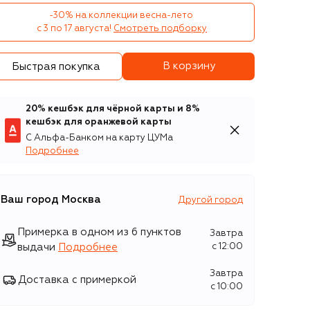
-30% на коллекции весна-лето 

с 3 по 17 августа!
Смотреть подборку
В корзину
Быстрая покупка
20% кешбэк для чёрной карты и 8%
кешбэк для оранжевой карты
С Альфа-Банком на карту ЦУМа
Подробнее
Ваш город
Москва
Другой город
Примерка в одном из 6 пунктов
Завтра
выдачи
Подробнее
c 12:00
Завтра
Доставка с примеркой
c 10:00