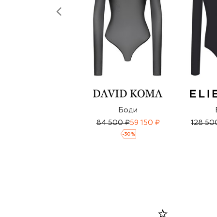
Боди
84 500 ₽
59 150 ₽
128 50
-
30
%