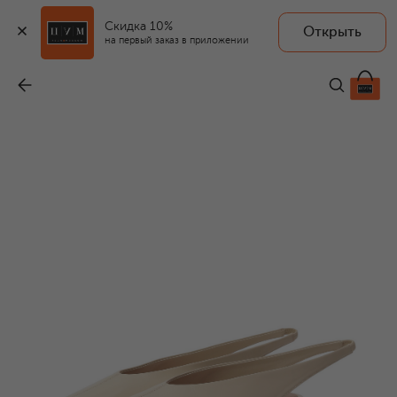
Скидка 10%
Открыть
на первый заказ в приложении
Кожаные балетки Sofia sling
-
128 000 ₽