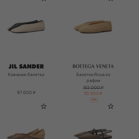
Кожаные балетки
Балетки Rosa из
рафии
165 000 ₽
87 600 ₽
115 500 ₽
-
30
%