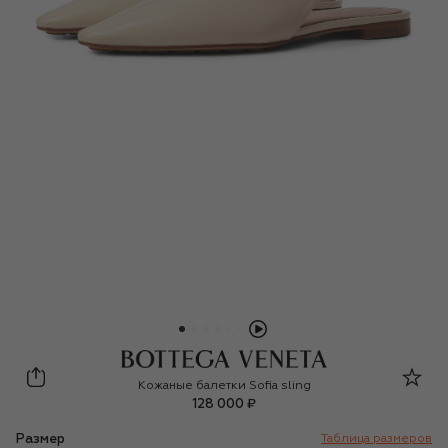
Bottega Veneta
Кожаные балетки Sofia sling
128 000 ₽
Размер
Таблица размеров