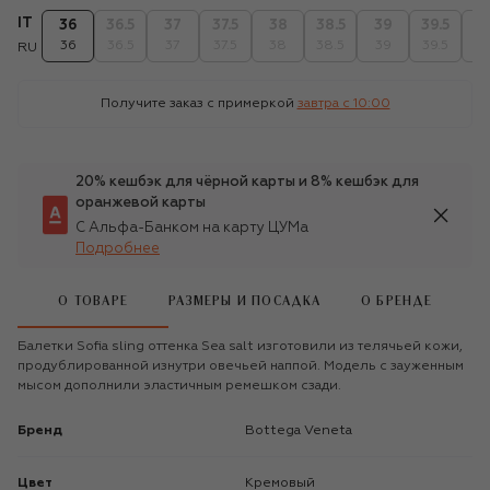
IT
36
36.5
37
37.5
38
38.5
39
39.5
4
36
36.5
37
37.5
38
38.5
39
39.5
4
RU
Получите заказ с примеркой
завтра c 10:00
20% кешбэк для чёрной карты и 8% кешбэк для
оранжевой карты
С Альфа-Банком на карту ЦУМа
Подробнее
О ТОВАРЕ
РАЗМЕРЫ И ПОСАДКА
О БРЕНДЕ
Балетки Sofia sling оттенка Sea salt изготовили из телячьей кожи,
продублированной изнутри овечьей наппой. Модель с зауженным
мысом дополнили эластичным ремешком сзади.
Бренд
Bottega Veneta
Цвет
Кремовый